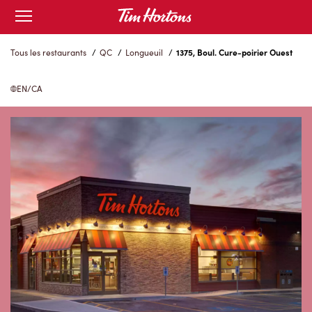
Skip
Open
to
mobile
menu
Content
Tous les restaurants
/
QC
/
Longueuil
/
1375, Boul. Cure-poirier Ouest
EN/CA