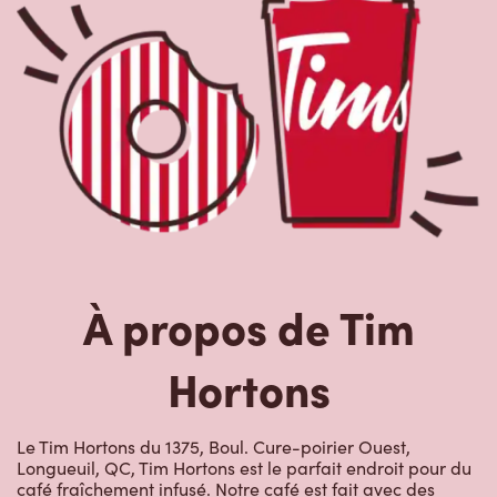
À propos de Tim
Hortons
Le Tim Hortons du 1375, Boul. Cure-poirier Ouest,
Longueuil, QC, Tim Hortons est le parfait endroit pour du
café fraîchement infusé. Notre café est fait avec des
grains 100 % arabica provenant des régions caféières les
plus réputées au monde. Nous offrons aussi des boissons
de spécialité, comme des lattes, des cappuccinos, des
boissons à base d’espresso, du café glacé et givré, du