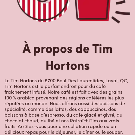
À propos de Tim
Hortons
Le Tim Hortons du 5700 Boul Des Laurentides, Laval, QC,
Tim Hortons est le parfait endroit pour du café
fraîchement infusé. Notre café est fait avec des grains
100 % arabica provenant des régions caféières les plus
réputées au monde. Nous offrons aussi des boissons de
spécialité, comme des lattes, des cappuccinos, des
boissons à base d’espresso, du café glacé et givré, du
chocolat chaud, du thé et nos RafraîchiTim aux vrais
fruits. Arrêtez-vous pour une collation rapide ou un
délicieux repas pour le déjeuner, le dîner ou le souper.
Nos œufs d’ici fraîchement cassés sont disponibles
jusqu’à 16 h. Goûtez à nos succulentes pâtisseries :
biscuits, muffins, Timbits et beignes, y compris nos