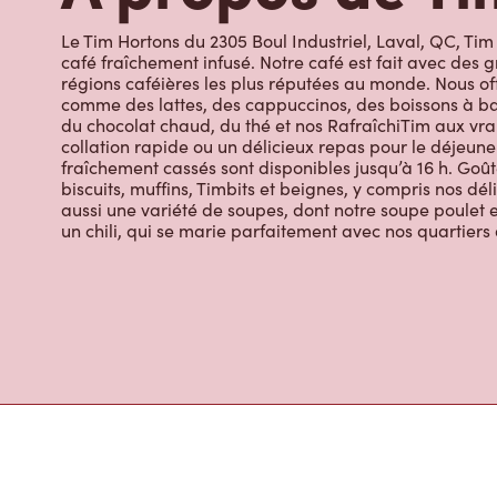
À propos de Ti
Le Tim Hortons du 2305 Boul Industriel, Laval, QC, Tim 
café fraîchement infusé. Notre café est fait avec des 
régions caféières les plus réputées au monde. Nous off
comme des lattes, des cappuccinos, des boissons à bas
du chocolat chaud, du thé et nos RafraîchiTim aux vrai
collation rapide ou un délicieux repas pour le déjeuner
fraîchement cassés sont disponibles jusqu’à 16 h. Goût
biscuits, muffins, Timbits et beignes, y compris nos dé
aussi une variété de soupes, dont notre soupe poulet et
un chili, qui se marie parfaitement avec nos quartiers