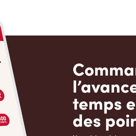
Comman
l’avanc
temps e
des poin