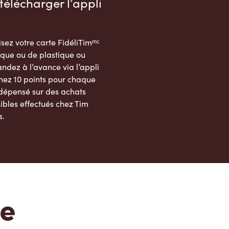
télécharger l’appli
sez votre carte FidéliTimᵐᶜ
que ou de plastique ou
dez à l’avance via l’appli
nez 10 points pour chaque
 dépensé sur des achats
ibles effectués chez Tim
s.
App Store
Google Play Store
te