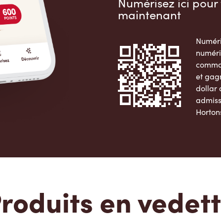
Numérisez ici pour 
maintenant
Numéri
numéri
comman
et gag
dollar
admiss
Horton
Apple 
roduits en vedet