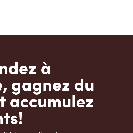
dez à
e, gagnez du
t accumulez
ts!