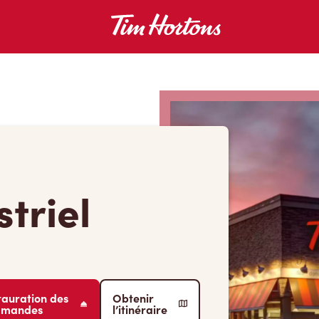
triel
tauration des
Obtenir
mmandes
l’itinéraire