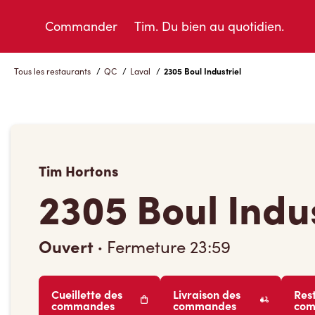
Skip
to
Commander
Tim. Du bien au quotidien.
Content
Tous les restaurants
/
QC
/
Laval
/
2305 Boul Industriel
Tim Hortons
2305 Boul Indus
Ouvert
·
Fermeture
23:59
Cueillette des
Livraison des
Res
commandes
commandes
co