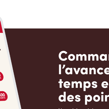
Comman
l’avanc
temps e
des poin