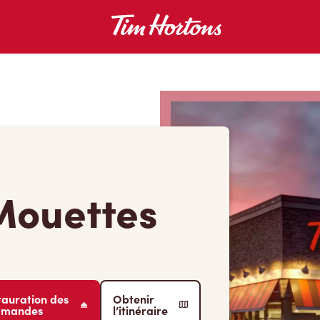
Mouettes
tauration des
Obtenir
mmandes
l’itinéraire