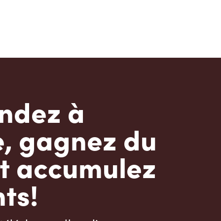
dez à
e, gagnez du
t accumulez
ts!