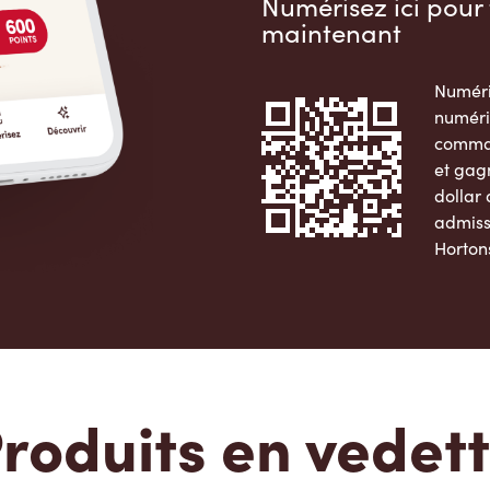
Numérisez ici pour 
maintenant
Numéri
numéri
comman
et gag
dollar
admiss
Horton
Apple 
roduits en vedet