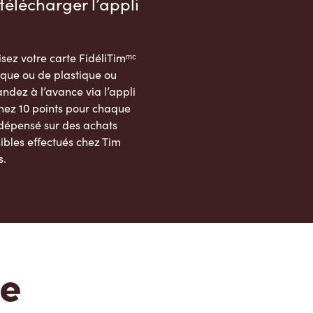
télécharger l’appli
sez votre carte FidéliTimᵐᶜ
que ou de plastique ou
dez à l’avance via l’appli
nez 10 points pour chaque
 dépensé sur des achats
ibles effectués chez Tim
s.
App Store
Google Play Store
te