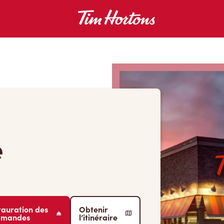
e
tauration des
Obtenir
mmandes
l’itinéraire