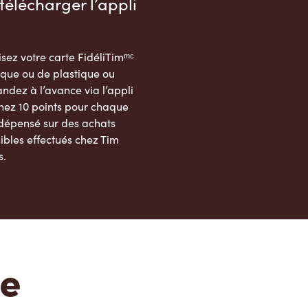
télécharger l’appli
sez votre carte FidéliTimᵐᶜ
que ou de plastique ou
dez à l’avance via l’appli
nez 10 points pour chaque
 dépensé sur des achats
ibles effectués chez Tim
s.
App Store
Google Play Store
te