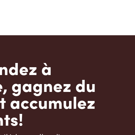
dez à
e, gagnez du
t accumulez
ts!