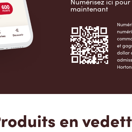
Numérisez ici pour 
maintenant
Numéri
numéri
comman
et gag
dollar
admiss
Horton
Apple 
roduits en vedet