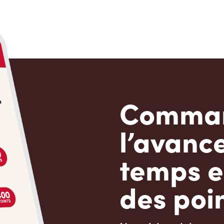
Comman
l’avanc
temps e
des poin