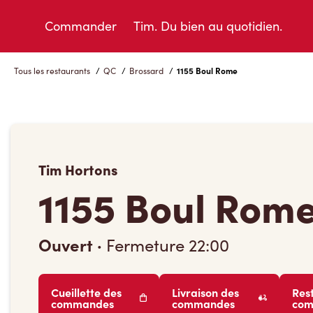
Skip
to
Commander
Tim. Du bien au quotidien.
Content
Tous les restaurants
/
QC
/
Brossard
/
1155 Boul Rome
Tim Hortons
1155 Boul Rom
Ouvert
·
Fermeture
22:00
Cueillette des
Livraison des
Res
commandes
commandes
co