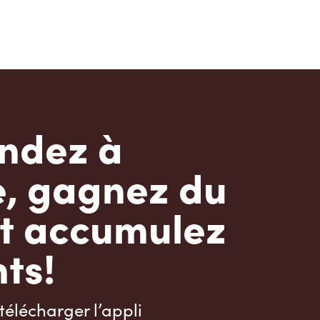
dez à
e, gagnez du
t accumulez
ts!
télécharger l’appli