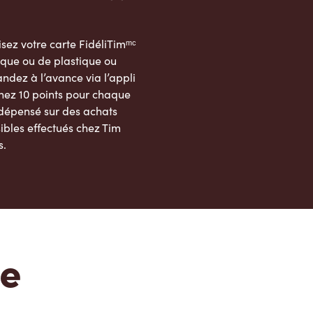
sez votre carte FidéliTimᵐᶜ
que ou de plastique ou
dez à l’avance via l’appli
nez 10 points pour chaque
 dépensé sur des achats
ibles effectués chez Tim
s.
App Store
Google Play Store
te