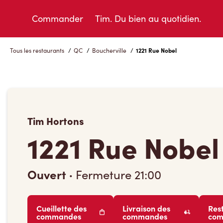
Skip
to
Commander
Tim. Du bien au quotidien.
Content
Tous les restaurants
/
QC
/
Boucherville
/
1221 Rue Nobel
Tim Hortons
1221 Rue Nobel
Ouvert
·
Fermeture
21:00
Cueillette des
Livraison des
Res
commandes
commandes
co