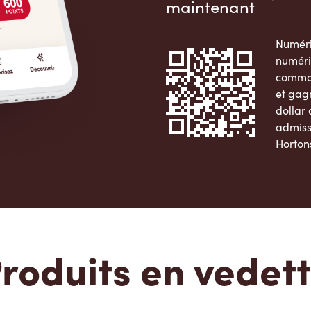
maintenant
Numéri
numéri
comman
et gag
dollar
admiss
Horton
Apple 
roduits en vedet