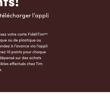
ts!
télécharger l’appli
sez votre carte FidéliTimᵐᶜ
que ou de plastique ou
dez à l’avance via l’appli
nez 10 points pour chaque
 dépensé sur des achats
ibles effectués chez Tim
s.
App Store
Google Play Store