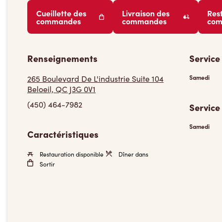
Cueillette des
Livraison des
Res
commandes
commandes
co
Renseignements
Service
265 Boulevard De L'industrie Suite 104
Samedi
Beloeil, QC J3G 0V1
(450) 464-7982
Service
Samedi
Caractéristiques
Restauration disponible
Dîner dans
Sortir