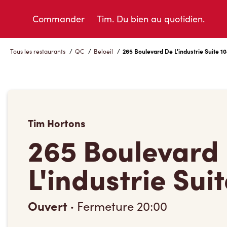
Skip
to
Commander
Tim. Du bien au quotidien.
Content
Tous les restaurants
/
QC
/
Beloeil
/
265 Boulevard De L'industrie Suite 1
Tim Hortons
265 Boulevard
L'industrie Sui
Ouvert
·
Fermeture
20:00