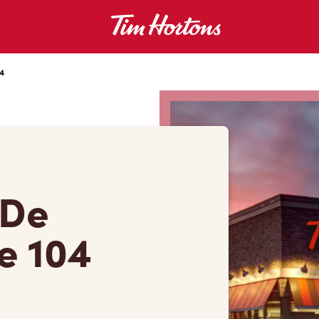
04
 De
te 104