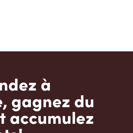
dez à
e, gagnez du
t accumulez