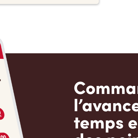
Comman
l’avanc
temps e