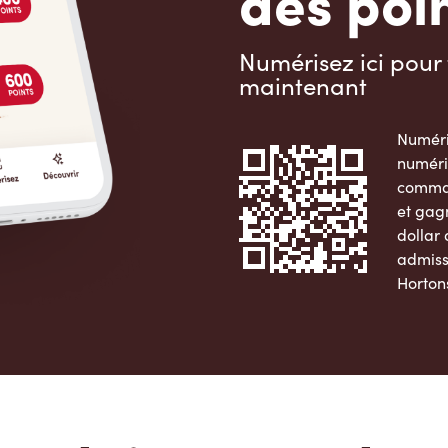
des poin
Numérisez ici pour 
maintenant
Numéri
numéri
comman
et gag
dollar
admiss
Horton
Apple 