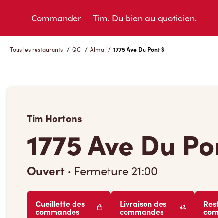
Skip
to
Commander
Tim. Du bien au quotidien.
Content
Tous les restaurants
/
QC
/
Alma
/
1775 Ave Du Pont S
Tim Hortons
1775 Ave Du Po
Ouvert
·
Fermeture
21:00
Cueillette des
Livraison des
Res
commandes
commandes
co