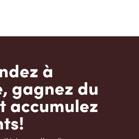
dez à
e, gagnez du
t accumulez
ts!