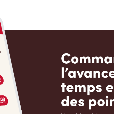
Comman
l’avanc
temps e
des poin