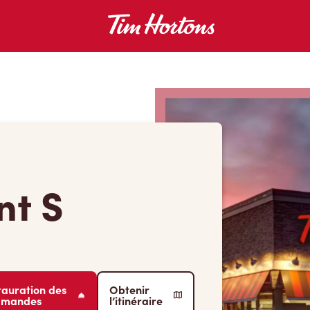
nt S
tauration des
Obtenir
mmandes
l’itinéraire