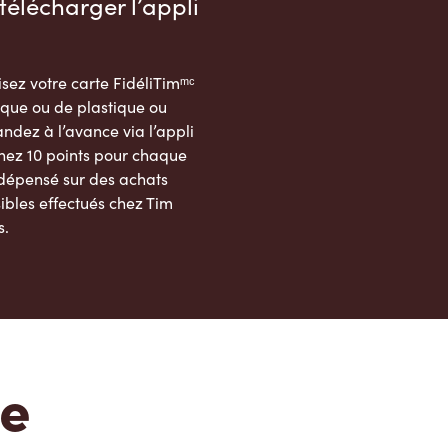
télécharger l’appli
sez votre carte FidéliTimᵐᶜ
que ou de plastique ou
dez à l’avance via l’appli
nez 10 points pour chaque
 dépensé sur des achats
ibles effectués chez Tim
s.
App Store
Google Play Store
te