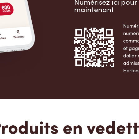
Numérisez ici pour 
maintenant
Numéri
numéri
comman
et gag
dollar
admiss
Horton
Apple 
roduits en vedet