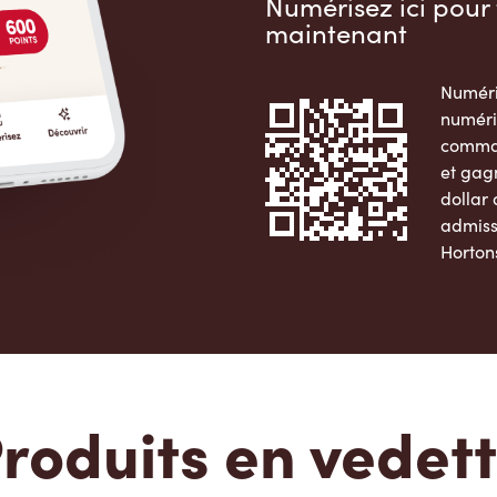
Numérisez ici pour 
maintenant
Numéri
numéri
comman
et gag
dollar
admiss
Horton
Apple 
roduits en vedet