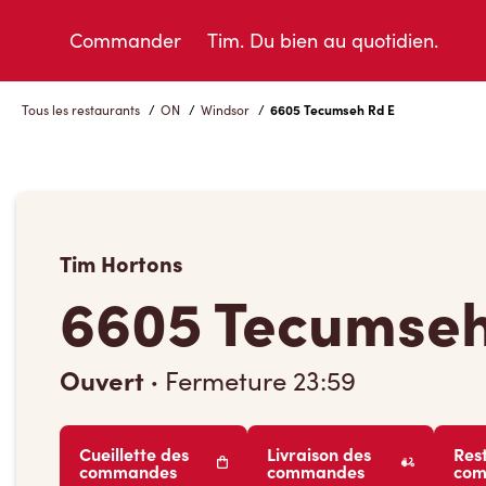
Skip
to
Commander
Tim. Du bien au quotidien.
Content
Tous les restaurants
/
ON
/
Windsor
/
6605 Tecumseh Rd E
Tim Hortons
6605 Tecumseh
Ouvert
·
Fermeture
23:59
Cueillette des
Livraison des
Res
commandes
commandes
co