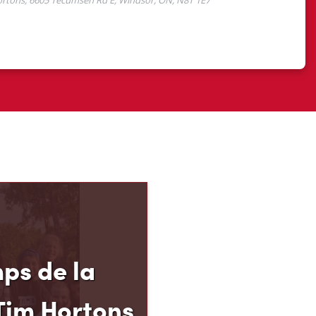
ps de la
Tim Hortons
el des Camps de la
 permet aux jeunes de
 de 12 à 16 ans de
p, leur résilience et leur
s, au moment carrefour