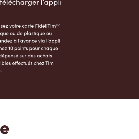
télécharger l’appli
sez votre carte FidéliTimᵐᶜ
que ou de plastique ou
dez à l’avance via l’appli
nez 10 points pour chaque
 dépensé sur des achats
ibles effectués chez Tim
s.
App Store
Google Play Store
te