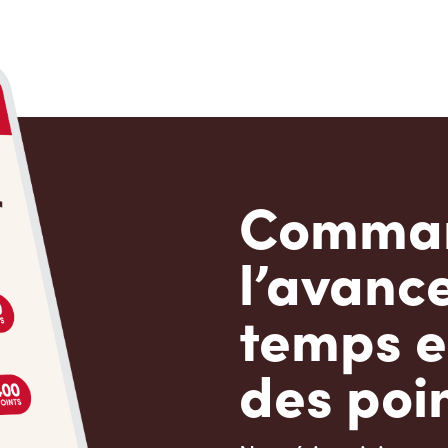
Comman
l’avanc
temps e
des poin