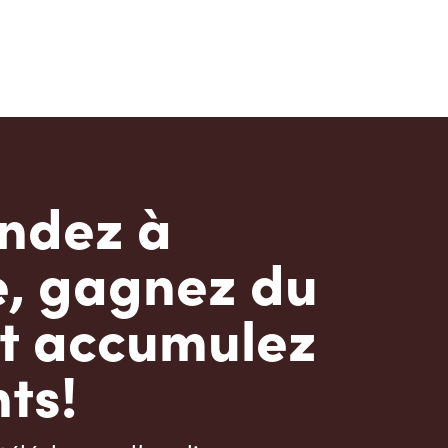
dez à
e, gagnez du
t accumulez
ts!