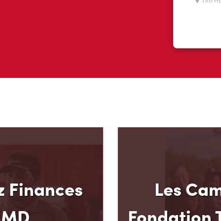
 Finances
Les Cam
mMD
Fondation 
u mode de paiement et
Le programme pluriannu
 Hortons, nous croyons
Fondation Tim Hortons®
oir plus pour votre
milieux défavorisés âgés
ous avons créé
développer leur leadershi
 Carte de crédit TimMD,
sens des responsabilité