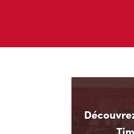
Découvrez
Ti
Découvrez votre nouvea
ses avantages! Chez Tim
que vous méritez d’en av
argent. C’est pourquoi n
Finances TimMD. Avec la