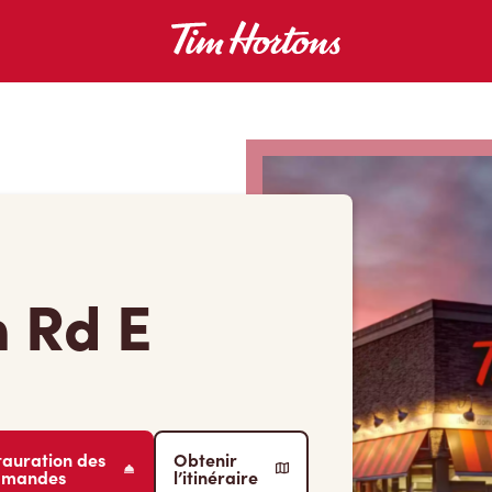
 Rd E
tauration des
Obtenir
mmandes
l’itinéraire