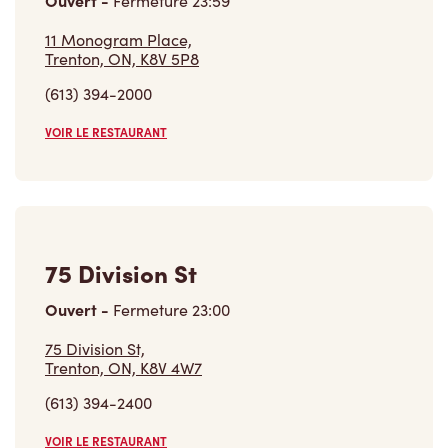
75 Division St
Ouvert
-
Fermeture
23:00
75 Division St,
Trenton, ON, K8V 4W7
(613) 394-2400
VOIR LE RESTAURANT
17518 Old Highway # 2