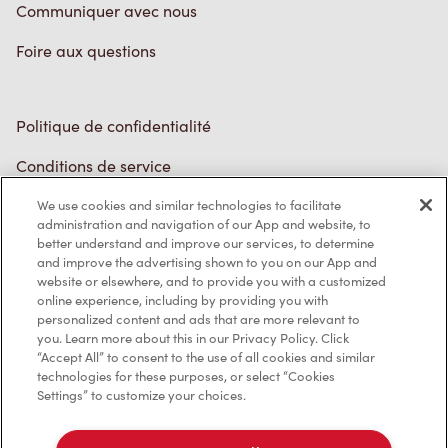
Marques de commerce
Accessibilité
Diagnostic
Contactez-nous
We use cookies and similar technologies to facilitate
administration and navigation of our App and website, to
better understand and improve our services, to determine
and improve the advertising shown to you on our App and
website or elsewhere, and to provide you with a customized
online experience, including by providing you with
TM & © Tim Hortons, 2023
personalized content and ads that are more relevant to
you. Learn more about this in our Privacy Policy. Click
EN/CA
“Accept All” to consent to the use of all cookies and similar
technologies for these purposes, or select “Cookies
Settings” to customize your choices.