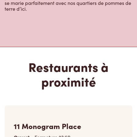
Restaurants à
proximité
11 Monogram Place
Ouvert
-
Fermeture
23:59
11 Monogram Place,
Trenton, ON, K8V 5P8
(613) 394-2000
VOIR LE RESTAURANT