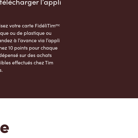
télécharger l’appli
sez votre carte FidéliTimᵐᶜ
que ou de plastique ou
dez à l’avance via l’appli
nez 10 points pour chaque
 dépensé sur des achats
ibles effectués chez Tim
s.
App Store
Google Play Store
te