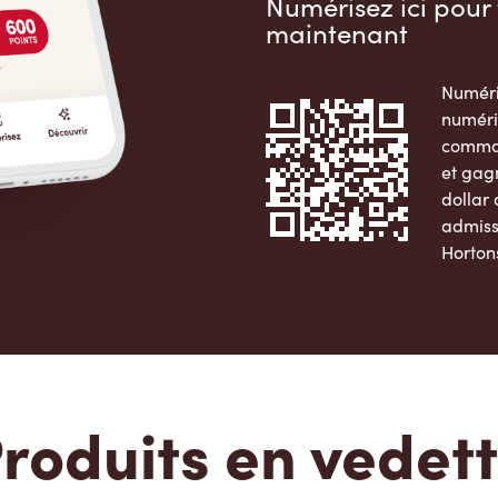
Numérisez ici pour 
maintenant
Numéri
numéri
comman
et gag
dollar
admiss
Horton
Apple 
roduits en vedet