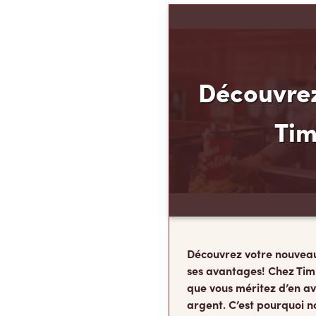
Découvrez
Ti
Découvrez votre nouvea
ses avantages! Chez Tim
que vous méritez d’en av
argent. C’est pourquoi n
Finances TimMD. Avec la
vous accumulerez des po
FidéliTimMC partout où 