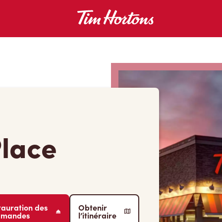
lace
tauration des
Obtenir
mmandes
l’itinéraire