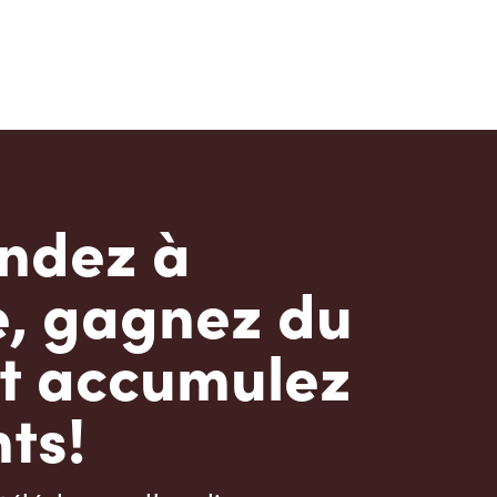
dez à
e, gagnez du
t accumulez
ts!