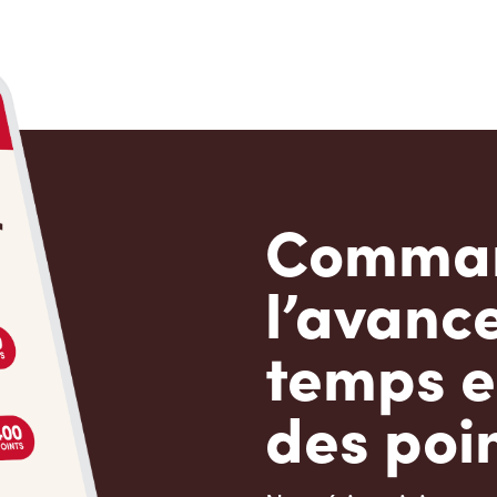
Comman
l’avanc
temps e
des poin