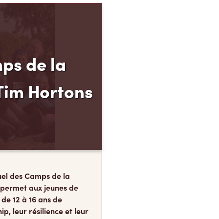
ps de la
Tim Hortons
el des Camps de la
 permet aux jeunes de
 de 12 à 16 ans de
p, leur résilience et leur
s, au moment carrefour
nent ce qu’ils
te.