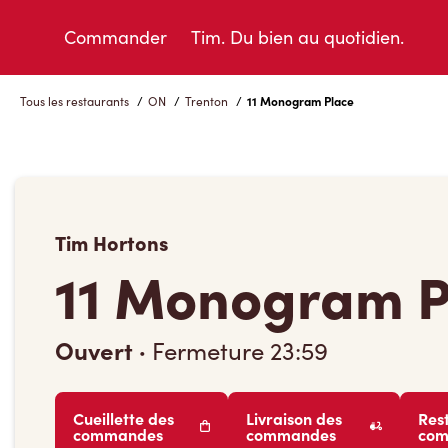
Skip
to
Commander
Tim. Du bien au quotidien.
Content
Tous les restaurants
/
ON
/
Trenton
/
11 Monogram Place
Tim Hortons
11 Monogram P
Ouvert
·
Fermeture
23:59
Cueillette des
Livraison des
Res
commandes
commandes
co