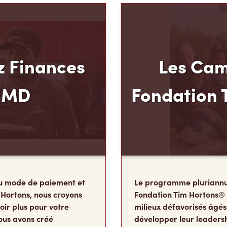
 Finances
Les Cam
mMD
Fondation 
u mode de paiement et
Le programme pluriannu
 Hortons, nous croyons
Fondation Tim Hortons®
oir plus pour votre
milieux défavorisés âgés
ous avons créé
développer leur leadershi
 Carte de crédit TimMD,
sens des responsabilité
ints
de leur vie où ils détermi
vous magasinez.
deviendront à l’âge adul