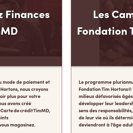
 Finances
Les Cam
mMD
Fondation 
u mode de paiement et
Le programme pluriannu
 Hortons, nous croyons
Fondation Tim Hortons®
oir plus pour votre
milieux défavorisés âgés
ous avons créé
développer leur leadershi
 Carte de crédit TimMD,
sens des responsabilité
ints
de leur vie où ils détermi
vous magasinez.
deviendront à l’âge adul