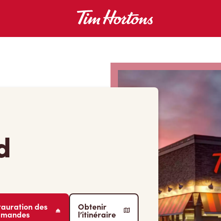
d
tauration des
Obtenir
mmandes
l’itinéraire