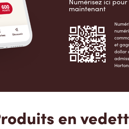
Numérisez ici pour 
maintenant
Numéri
numéri
comman
et gag
dollar
admiss
Horton
Apple 
roduits en vedet