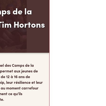
ps de la
Tim Hortons
el des Camps de la
 permet aux jeunes de
 de 12 à 16 ans de
p, leur résilience et leur
s, au moment carrefour
nent ce qu’ils
te.