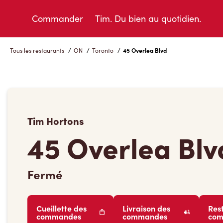
Skip
to
Commander
Tim. Du bien au quotidien.
Content
Tous les restaurants
/
ON
/
Toronto
/
45 Overlea Blvd
Tim Hortons
45 Overlea Blv
Fermé
Cueillette des
Livraison des
Res
commandes
commandes
co