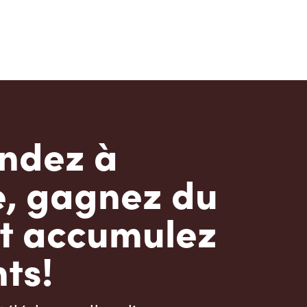
dez à
e, gagnez du
t accumulez
ts!