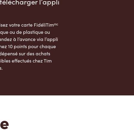
télécharger l’appli
sez votre carte FidéliTimᵐᶜ
que ou de plastique ou
dez à l’avance via l’appli
nez 10 points pour chaque
 dépensé sur des achats
ibles effectués chez Tim
s.
App Store
Google Play Store
te