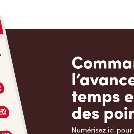
Comman
l’avanc
temps e
des poin
Numérisez ici pour 