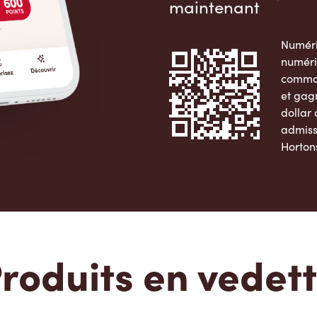
maintenant
Numéri
numéri
comman
et gag
dollar
admiss
Horton
Apple 
roduits en vedet