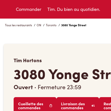
Skip
to
Commander
Tim. Du bien au quotidien.
Content
Tous les restaurants
/
ON
/
Toronto
/
3080 Yonge Street
Tim Hortons
3080 Yonge Str
Ouvert
·
Fermeture
23:59
Cueillette des
Livraison des
Res
commandes
commandes
co