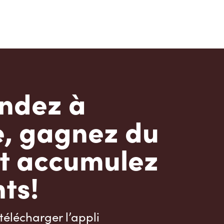
dez à
e, gagnez du
t accumulez
ts!
télécharger l’appli