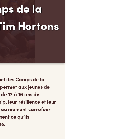
ps de la
Tim Hortons
el des Camps de la
 permet aux jeunes de
 de 12 à 16 ans de
p, leur résilience et leur
s, au moment carrefour
nent ce qu’ils
te.