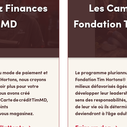
 Finances
Les Cam
mMD
Fondation 
u mode de paiement et
Le programme pluriannu
 Hortons, nous croyons
Fondation Tim Hortons®
oir plus pour votre
milieux défavorisés âgés
ous avons créé
développer leur leadershi
 Carte de crédit TimMD,
sens des responsabilité
ints
de leur vie où ils détermi
vous magasinez.
deviendront à l’âge adul