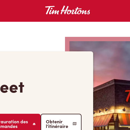
eet
tauration des
Obtenir
mmandes
l’itinéraire