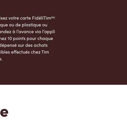
sez votre carte FidéliTimᵐᶜ
que ou de plastique ou
dez à l’avance via l’appli
nez 10 points pour chaque
 dépensé sur des achats
ibles effectués chez Tim
s.
App Store
Google Play Store
te