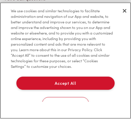
We use cookies and similar technologies to facilitate
administration and navigation of our App and website, to
Politique de confidentialité
better understand and improve our services, to determine
and improve the advertising shown to you on our App and
Conditions de service
website or elsewhere, and to provide you with a customized
online experience, including by providing you with
Marques de commerce
personalized content and ads that are more relevant to
you. Learn more about this in our Privacy Policy. Click
Accessibilité
“Accept All” to consent to the use of all cookies and similar
technologies for these purposes, or select “Cookies
Settings” to customize your choices.
Diagnostic
Accept All
Contactez-nous
Cookies Settings
TM & © Tim Hortons, 2023