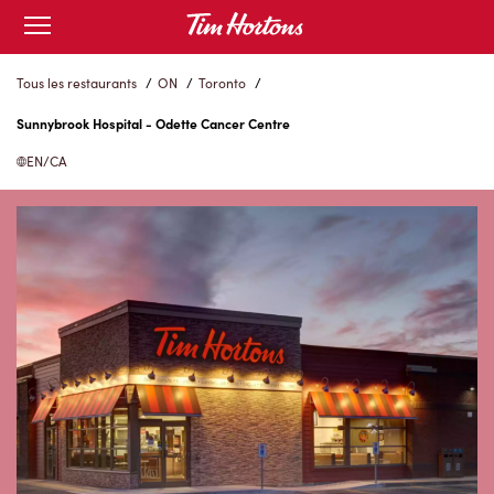
Skip
Open
to
mobile
menu
Content
Tous les restaurants
/
ON
/
Toronto
/
Sunnybrook Hospital - Odette Cancer Centre
EN/CA