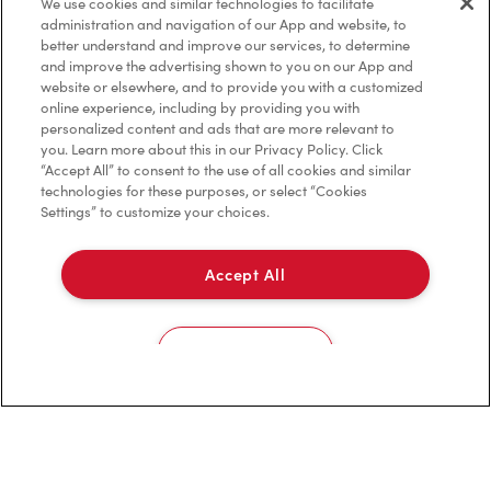
We use cookies and similar technologies to facilitate
administration and navigation of our App and website, to
Politique de confidentialité
better understand and improve our services, to determine
and improve the advertising shown to you on our App and
Conditions de service
website or elsewhere, and to provide you with a customized
online experience, including by providing you with
Marques de commerce
personalized content and ads that are more relevant to
you. Learn more about this in our Privacy Policy. Click
Accessibilité
“Accept All” to consent to the use of all cookies and similar
technologies for these purposes, or select “Cookies
Settings” to customize your choices.
Diagnostic
Accept All
Contactez-nous
Cookies Settings
TM & © Tim Hortons, 2023
EN/CA