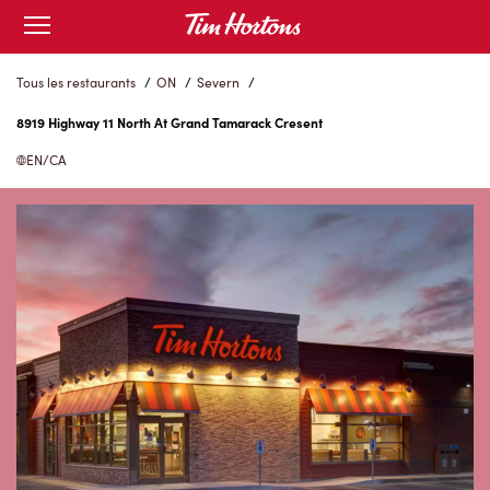
Skip
Open
to
mobile
menu
Content
Tous les restaurants
/
ON
/
Severn
/
8919 Highway 11 North At Grand Tamarack Cresent
EN/CA