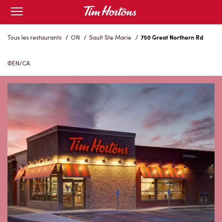
Skip
Open
to
mobile
menu
Content
Tous les restaurants
/
ON
/
Sault Ste Marie
/
750 Great Northern Rd
EN/CA