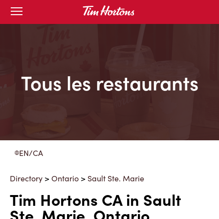
Skip
Open
to
mobile
menu
Content
Tous les restaurants
EN/CA
Directory
>
Ontario
>
Sault Ste. Marie
Tim Hortons CA in Sault
Ste. Marie, Ontario