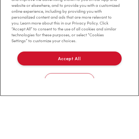
Foire aux questions
website or elsewhere, and to provide you with a customized
online experience, including by providing you with
personalized content and ads that are more relevant to
you. Learn more about this in our Privacy Policy. Click
Politique de confidentialité
“Accept All” to consent to the use of all cookies and similar
technologies for these purposes, or select “Cookies
Conditions de service
Settings” to customize your choices.
Marques de commerce
Accept All
Accessibilité
Diagnostic
Cookies Settings
Contactez-nous
TM & © Tim Hortons, 2023