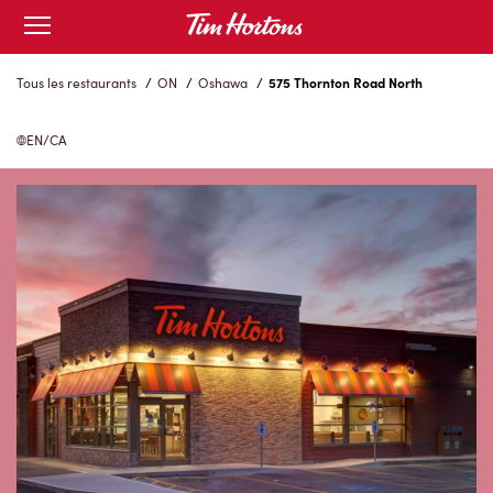
Skip
Open
to
mobile
menu
Content
Tous les restaurants
/
ON
/
Oshawa
/
575 Thornton Road North
EN/CA