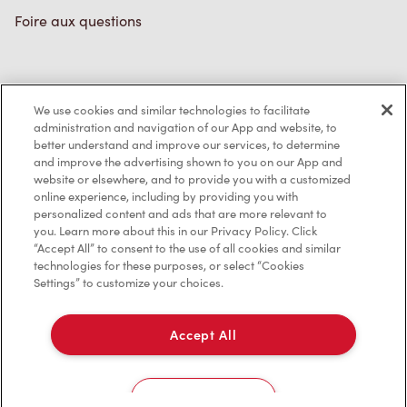
Foire aux questions
Politique de confidentialité
We use cookies and similar technologies to facilitate
Conditions de service
administration and navigation of our App and website, to
better understand and improve our services, to determine
Marques de commerce
and improve the advertising shown to you on our App and
website or elsewhere, and to provide you with a customized
online experience, including by providing you with
Accessibilité
personalized content and ads that are more relevant to
you. Learn more about this in our Privacy Policy. Click
Diagnostic
“Accept All” to consent to the use of all cookies and similar
technologies for these purposes, or select “Cookies
Settings” to customize your choices.
Contactez-nous
Accept All
Cookies Settings
TM & © Tim Hortons, 2023