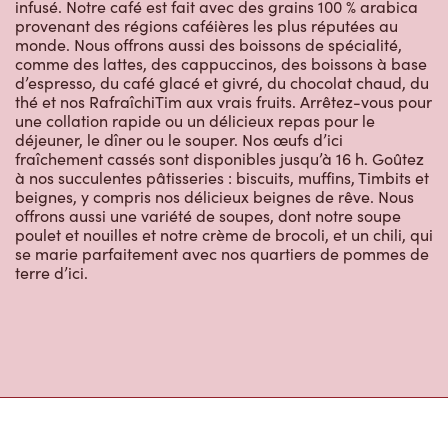
Restaurants à
proximité
175 Westmount Dr
Ouvert
-
Fermeture
23:00
175 Westmount Dr,
Orillia, ON, L3V 7T7