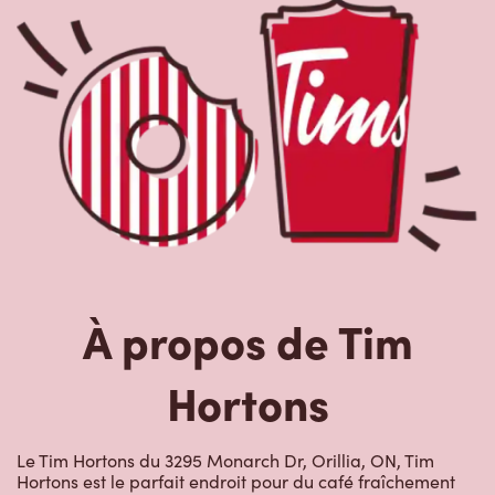
Hortons
Le Tim Hortons du 3295 Monarch Dr, Orillia, ON, Tim
Hortons est le parfait endroit pour du café fraîchement
infusé. Notre café est fait avec des grains 100 % arabica
provenant des régions caféières les plus réputées au
monde. Nous offrons aussi des boissons de spécialité,
comme des lattes, des cappuccinos, des boissons à base
d’espresso, du café glacé et givré, du chocolat chaud, du
thé et nos RafraîchiTim aux vrais fruits. Arrêtez-vous pour
une collation rapide ou un délicieux repas pour le
déjeuner, le dîner ou le souper. Nos œufs d’ici
fraîchement cassés sont disponibles jusqu’à 16 h. Goûtez
à nos succulentes pâtisseries : biscuits, muffins, Timbits et
beignes, y compris nos délicieux beignes de rêve. Nous
offrons aussi une variété de soupes, dont notre soupe
poulet et nouilles et notre crème de brocoli, et un chili, qui
se marie parfaitement avec nos quartiers de pommes de
terre d’ici.