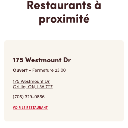
(705) 329-0866
VOIR LE RESTAURANT
420 West St N
Ouvert
-
Fermeture
23:59
420 West St N,
Orillia, ON, L3V 5E8
(705) 325-4830
VOIR LE RESTAURANT