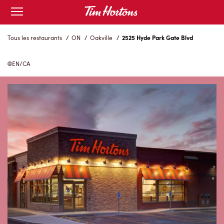
Skip
Open
to
mobile
menu
Content
Tous les restaurants
/
ON
/
Oakville
/
2525 Hyde Park Gate Blvd
EN/CA