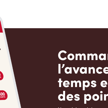
Comman
l’avanc
temps e
des poin