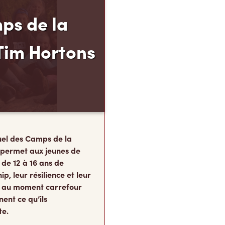
ps de la
Tim Hortons
el des Camps de la
 permet aux jeunes de
 de 12 à 16 ans de
p, leur résilience et leur
s, au moment carrefour
nent ce qu’ils
te.