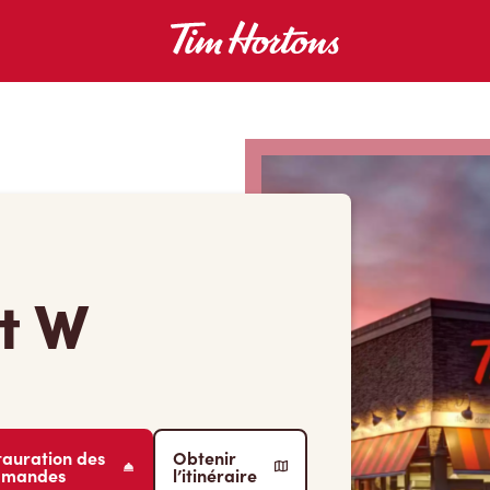
t W
tauration des
Obtenir
mmandes
l’itinéraire