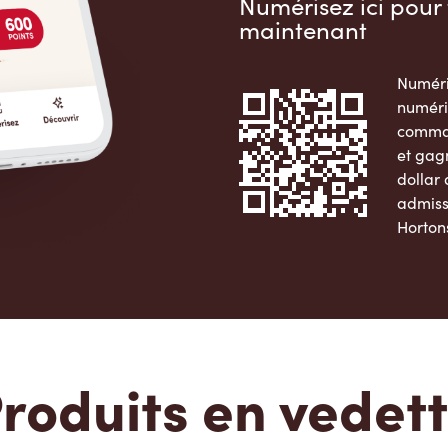
Numérisez ici pour 
maintenant
Numéri
numéri
comman
et gag
dollar
admiss
Horton
Apple 
roduits en vedet