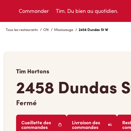
Skip
to
Commander
Tim. Du bien au quotidien.
Content
Tous les restaurants
/
ON
/
Mississauga
/
2458 Dundas St W
Tim Hortons
2458 Dundas S
Fermé
Cueillette des
Livraison des
Res
commandes
commandes
co