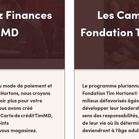
 Finances
Les Cam
mMD
Fondation 
u mode de paiement et
Le programme pluriannu
 Hortons, nous croyons
Fondation Tim Hortons®
oir plus pour votre
milieux défavorisés âgés
ous avons créé
développer leur leadershi
 Carte de crédit TimMD,
sens des responsabilité
ints
de leur vie où ils détermi
vous magasinez.
deviendront à l’âge adul