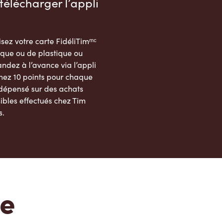
télécharger l’appli
sez votre carte FidéliTimᵐᶜ
que ou de plastique ou
dez à l’avance via l’appli
nez 10 points pour chaque
 dépensé sur des achats
ibles effectués chez Tim
s.
App Store
Google Play Store
te