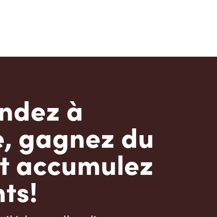
dez à
e, gagnez du
t accumulez
ts!