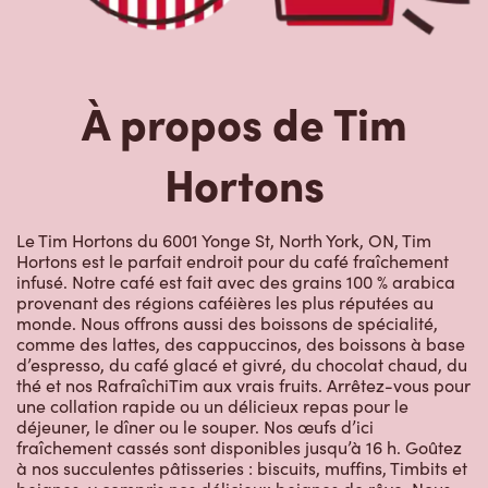
Hortons
Le Tim Hortons du 6001 Yonge St, North York, ON, Tim
Hortons est le parfait endroit pour du café fraîchement
infusé. Notre café est fait avec des grains 100 % arabica
provenant des régions caféières les plus réputées au
monde. Nous offrons aussi des boissons de spécialité,
comme des lattes, des cappuccinos, des boissons à base
d’espresso, du café glacé et givré, du chocolat chaud, du
thé et nos RafraîchiTim aux vrais fruits. Arrêtez-vous pour
une collation rapide ou un délicieux repas pour le
déjeuner, le dîner ou le souper. Nos œufs d’ici
fraîchement cassés sont disponibles jusqu’à 16 h. Goûtez
à nos succulentes pâtisseries : biscuits, muffins, Timbits et
beignes, y compris nos délicieux beignes de rêve. Nous
offrons aussi une variété de soupes, dont notre soupe
poulet et nouilles et notre crème de brocoli, et un chili, qui
se marie parfaitement avec nos quartiers de pommes de
terre d’ici.