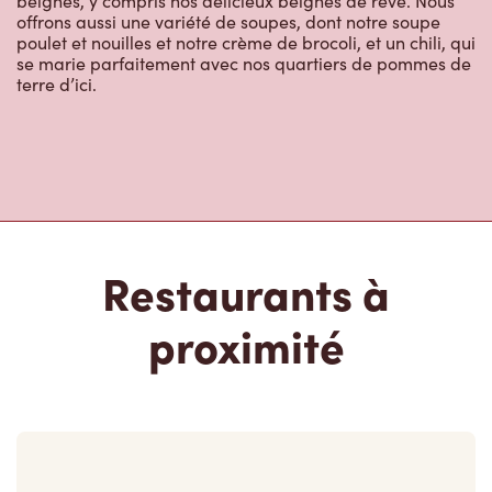
Restaurants à
proximité
5765 Yonge St
Ouvert
-
Fermeture
21:00
5765 Yonge St, Apt 1401
North York, ON, M5H 2M5