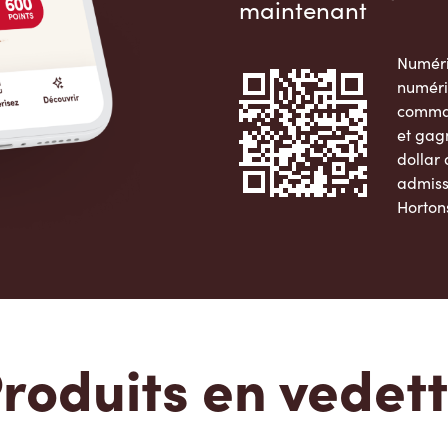
maintenant
Numéri
numéri
comman
et gag
dollar
admiss
Horton
Apple 
roduits en vedet