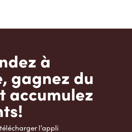
dez à
e, gagnez du
t accumulez
ts!
télécharger l’appli