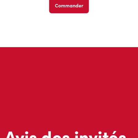
Commander
Avis des invités
Ne nous croyez pas sur parole; lisez ce que d’autres invités 