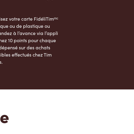
sez votre carte FidéliTimᵐᶜ
que ou de plastique ou
dez à l’avance via l’appli
nez 10 points pour chaque
 dépensé sur des achats
ibles effectués chez Tim
s.
App Store
Google Play Store
te