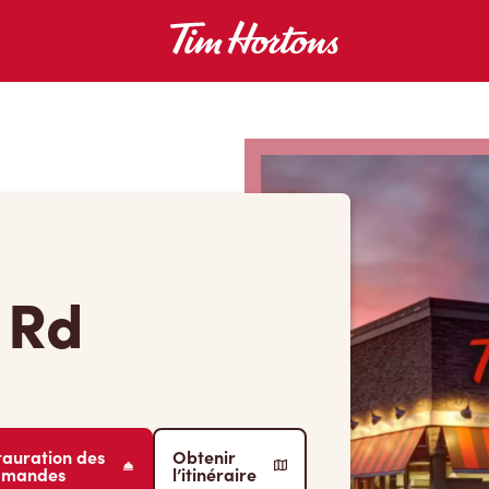
 Rd
tauration des
Obtenir
mmandes
l’itinéraire