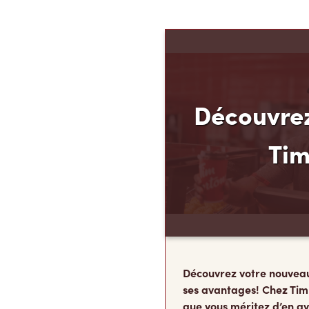
Découvrez
Ti
Découvrez votre nouvea
ses avantages! Chez Tim
que vous méritez d’en av
argent. C’est pourquoi n
Finances TimMD. Avec la
vous accumulerez des po
FidéliTimMC partout où 