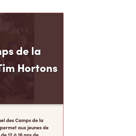
ps de la
Tim Hortons
el des Camps de la
 permet aux jeunes de
 de 12 à 16 ans de
p, leur résilience et leur
s, au moment carrefour
nent ce qu’ils
te.