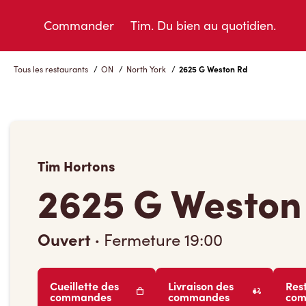
Skip
to
Commander
Tim. Du bien au quotidien.
Content
Tous les restaurants
/
ON
/
North York
/
2625 G Weston Rd
Tim Hortons
2625 G Weston
Ouvert
·
Fermeture
19:00
Cueillette des
Livraison des
Res
commandes
commandes
co