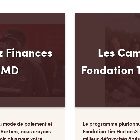
 Finances
Les Cam
mMD
Fondation 
u mode de paiement et
Le programme pluriannu
 Hortons, nous croyons
Fondation Tim Hortons®
oir plus pour votre
milieux défavorisés âgés
ous avons créé
développer leur leadershi
 Carte de crédit TimMD,
sens des responsabilité
ints
de leur vie où ils détermi
vous magasinez.
deviendront à l’âge adul