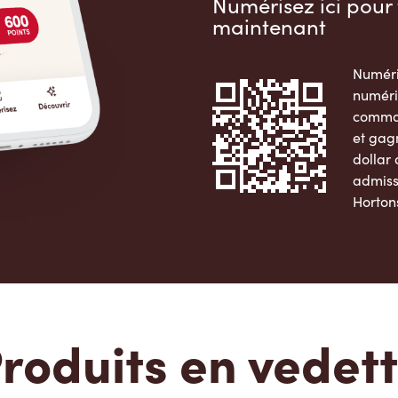
Numérisez ici pour 
maintenant
Numéri
numéri
comman
et gag
dollar
admiss
Horton
Apple 
roduits en vedet