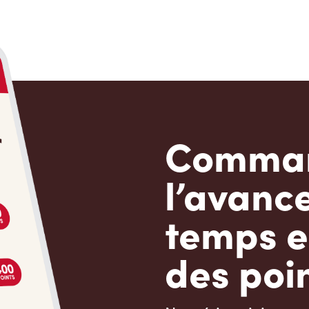
Comman
l’avanc
temps e
des poin