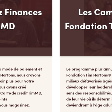
 Finances
Les Cam
mMD
Fondation 
u mode de paiement et
Le programme pluriannu
 Hortons, nous croyons
Fondation Tim Hortons®
oir plus pour votre
milieux défavorisés âgés
ous avons créé
développer leur leadershi
 Carte de crédit TimMD,
sens des responsabilité
ints
de leur vie où ils détermi
vous magasinez.
deviendront à l’âge adul