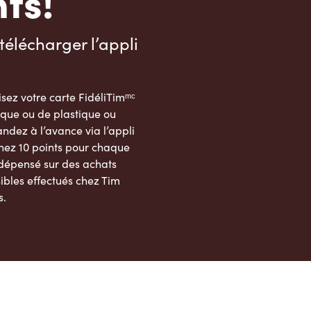
ts!
télécharger l’appli
sez votre carte FidéliTimᵐᶜ
que ou de plastique ou
dez à l’avance via l’appli
nez 10 points pour chaque
 dépensé sur des achats
ibles effectués chez Tim
s.
App Store
Google Play Store