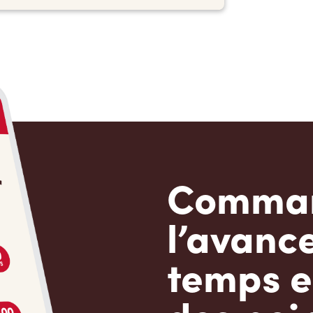
Comman
l’avanc
temps e