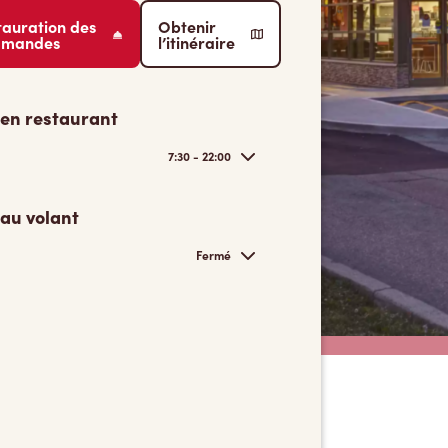
tauration des
Obtenir
mmandes
l’itinéraire
 en restaurant
7:30 - 22:00
 au volant
Fermé