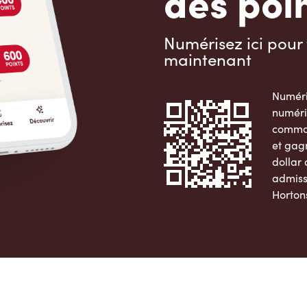
des poin
Numérisez ici pour 
maintenant
Numéri
numéri
comman
et gag
dollar
admiss
Horton
Apple 