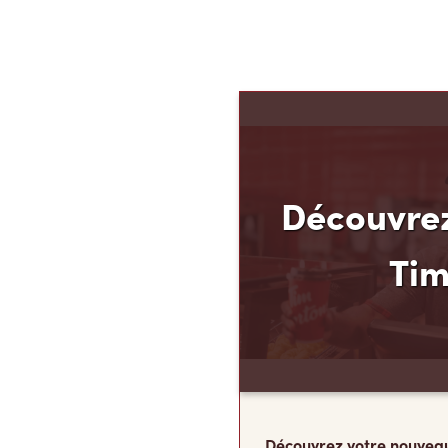
Découvrez
Ti
Découvrez votre nouvea
ses avantages! Chez Tim
que vous méritez d’en av
argent. C’est pourquoi n