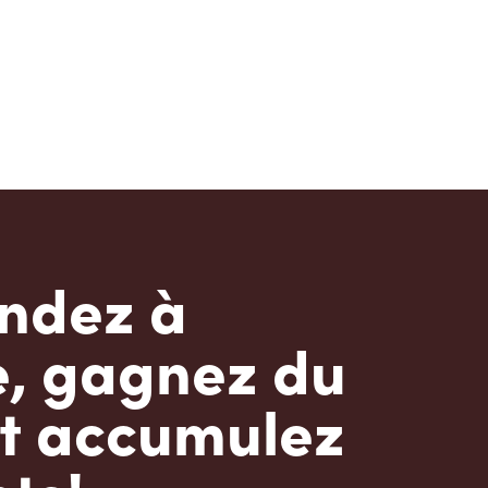
dez à
e, gagnez du
t accumulez