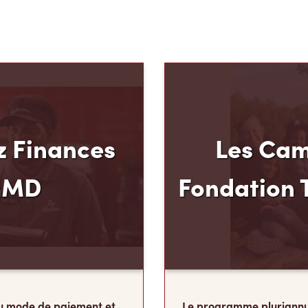
 Finances
Les Cam
mMD
Fondation 
u mode de paiement et
Le programme pluriannu
 Hortons, nous croyons
Fondation Tim Hortons®
oir plus pour votre
milieux défavorisés âgés
ous avons créé
développer leur leadershi