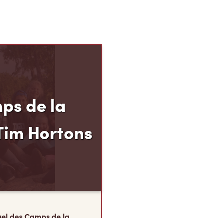
ps de la
Tim Hortons
el des Camps de la
 permet aux jeunes de
 de 12 à 16 ans de
p, leur résilience et leur