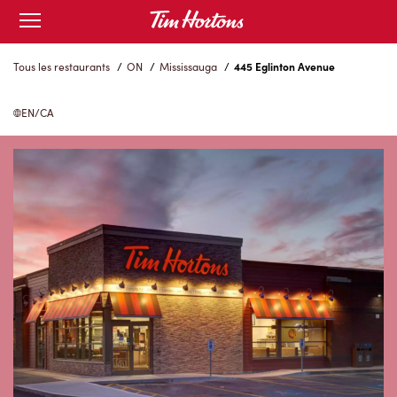
Skip
Open
to
mobile
menu
Content
Tous les restaurants
/
ON
/
Mississauga
/
445 Eglinton Avenue
EN/CA