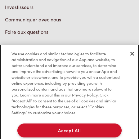
Investisseurs
Communiquer avec nous
Foire aux questions
We use cookies and similar technologies to facilitate
Politique de confidentialité
administration and navigation of our App and website, to
better understand and improve our services, to determine
Conditions de service
and improve the advertising shown to you on our App and
website or elsewhere, and to provide you with a customized
Marques de commerce
online experience, including by providing you with
personalized content and ads that are more relevant to
Accessibilité
you. Learn more about this in our Privacy Policy. Click
“Accept All” to consent to the use of all cookies and similar
Diagnostic
technologies for these purposes, or select “Cookies
Settings” to customize your choices.
Contactez-nous
Accept All