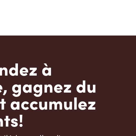
dez à
e, gagnez du
t accumulez
ts!