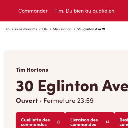
Skip
to
Commander
Tim. Du bien au quotidien.
Content
Tous les restaurants
/
ON
/
Mississauga
/
30 Eglinton Ave W
Tim Hortons
30 Eglinton Av
Ouvert
·
Fermeture
23:59
Cueillette des
Livraison des
Res
commandes
commandes
co