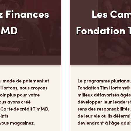
 Finances
Les Cam
mMD
Fondation 
u mode de paiement et
Le programme pluriannu
 Hortons, nous croyons
Fondation Tim Hortons®
oir plus pour votre
milieux défavorisés âgés
ous avons créé
développer leur leadershi
 Carte de crédit TimMD,
sens des responsabilité
ints
de leur vie où ils détermi
vous magasinez.
deviendront à l’âge adul