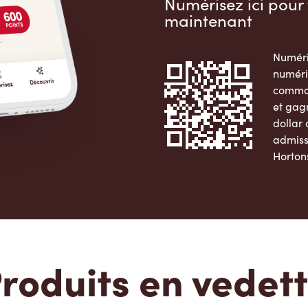
Numérisez ici pour 
maintenant
Numéri
numéri
comman
et gag
dollar
admiss
Horton
Apple 
roduits en vedet