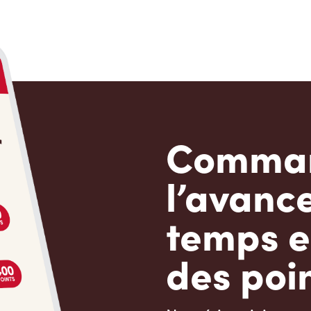
Comman
l’avanc
temps e
des poin