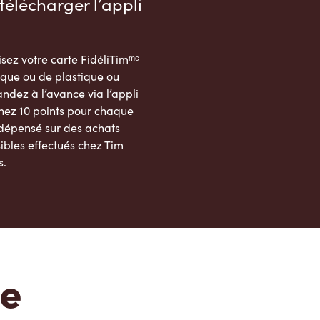
télécharger l’appli
sez votre carte FidéliTimᵐᶜ
que ou de plastique ou
dez à l’avance via l’appli
nez 10 points pour chaque
 dépensé sur des achats
ibles effectués chez Tim
s.
App Store
Google Play Store
te