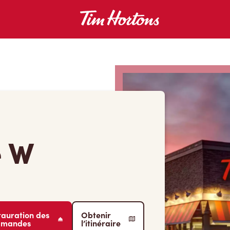
e W
tauration des
Obtenir
mmandes
l’itinéraire