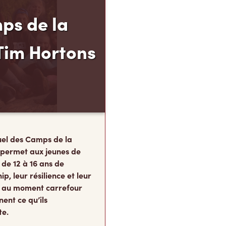
ps de la
Tim Hortons
el des Camps de la
 permet aux jeunes de
 de 12 à 16 ans de
p, leur résilience et leur
s, au moment carrefour
nent ce qu’ils
te.