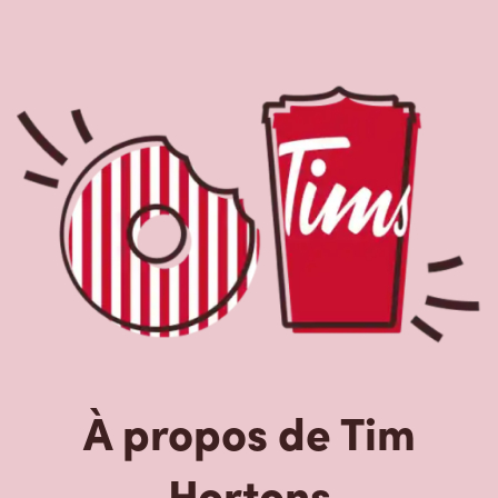
À propos de Tim
Hortons
Le Tim Hortons du 2890 Steeles Avenue East, Markham,
ON, Tim Hortons est le parfait endroit pour du café
fraîchement infusé. Notre café est fait avec des grains
100 % arabica provenant des régions caféières les plus
réputées au monde. Nous offrons aussi des boissons de
spécialité, comme des lattes, des cappuccinos, des
boissons à base d’espresso, du café glacé et givré, du
chocolat chaud, du thé et nos RafraîchiTim aux vrais
fruits. Arrêtez-vous pour une collation rapide ou un
délicieux repas pour le déjeuner, le dîner ou le souper.
Nos œufs d’ici fraîchement cassés sont disponibles
jusqu’à 16 h. Goûtez à nos succulentes pâtisseries :
biscuits, muffins, Timbits et beignes, y compris nos
délicieux beignes de rêve. Nous offrons aussi une variété