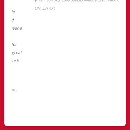
Découvrez Finances
TimMD