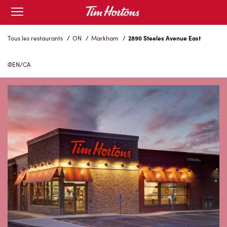
Skip
Open
to
mobile
menu
Content
Tous les restaurants
/
ON
/
Markham
/
2890 Steeles Avenue East
EN/CA