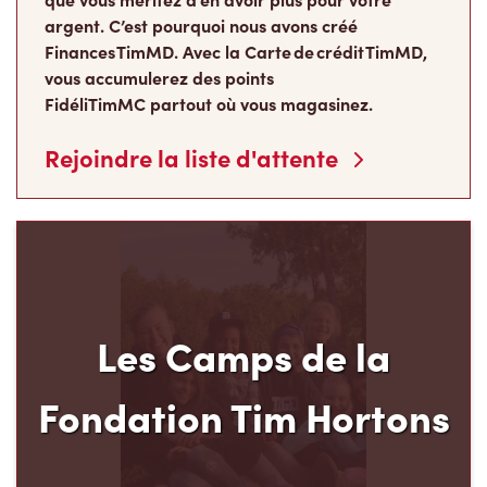
Les Camps de la
Fondation Tim Hortons
Le programme pluriannuel des Camps de la
Fondation Tim Hortons® permet aux jeunes de
milieux défavorisés âgés de 12 à 16 ans de
développer leur leadership, leur résilience et leur
sens des responsabilités, au moment carrefour
de leur vie où ils déterminent ce qu’ils
deviendront à l’âge adulte.
Faire un don