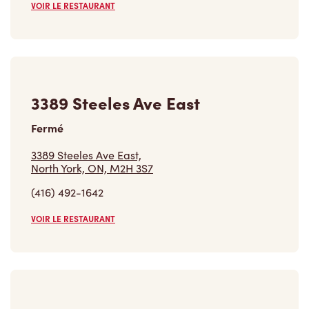
VOIR LE RESTAURANT
2851 John St
Ouvert
-
Fermeture
23:00
2851 John St,
Markham, ON, L3R 5R7
(905) 946-8855
VOIR LE RESTAURANT
Trouver un restaurant