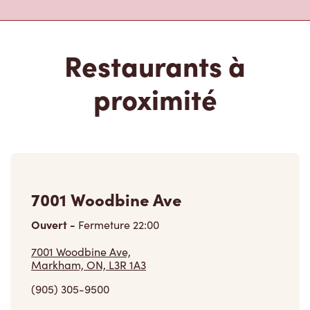
Ouvert
-
Fermeture
22:00
7001 Woodbine Ave,
Markham, ON, L3R 1A3
(905) 305-9500
VOIR LE RESTAURANT
3389 Steeles Ave East
Fermé
3389 Steeles Ave East,
North York, ON, M2H 3S7
(416) 492-1642