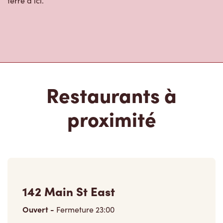
Restaurants à
proximité
142 Main St East
Ouvert
-
Fermeture
23:00
142 Main St East,
Grimsby, ON, L3M 1P1