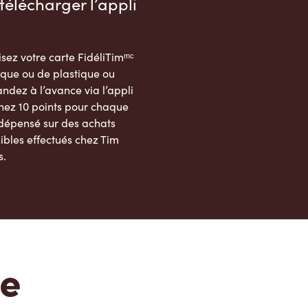
télécharger l’appli
sez votre carte FidéliTimᵐᶜ
que ou de plastique ou
dez à l’avance via l’appli
nez 10 points pour chaque
 dépensé sur des achats
ibles effectués chez Tim
s.
App Store
Google Play Store
te