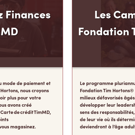
 Finances
Les Cam
mMD
Fondation 
u mode de paiement et
Le programme pluriannu
 Hortons, nous croyons
Fondation Tim Hortons®
oir plus pour votre
milieux défavorisés âgés
ous avons créé
développer leur leadershi
 Carte de crédit TimMD,
sens des responsabilité
ints
de leur vie où ils détermi
vous magasinez.
deviendront à l’âge adul