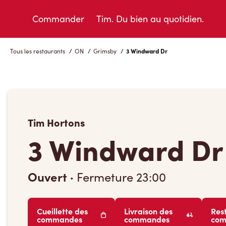
Skip
to
Commander
Tim. Du bien au quotidien.
Content
Tous les restaurants
/
ON
/
Grimsby
/
3 Windward Dr
Tim Hortons
3 Windward Dr
Ouvert
·
Fermeture
23:00
Cueillette des
Livraison des
Res
commandes
commandes
co