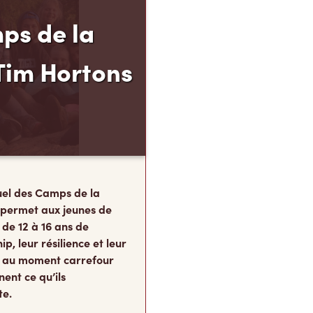
ps de la
Tim Hortons
el des Camps de la
 permet aux jeunes de
 de 12 à 16 ans de
p, leur résilience et leur
s, au moment carrefour
nent ce qu’ils
te.