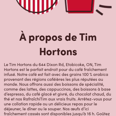
À propos de Tim
Hortons
Le Tim Hortons du 644 Dixon Rd, Etobicoke, ON, Tim
Hortons est le parfait endroit pour du café fraîchement
infusé. Notre café est fait avec des grains 100 % arabica
provenant des régions caféières les plus réputées au
monde. Nous offrons aussi des boissons de spécialité,
comme des lattes, des cappuccinos, des boissons à base
d’espresso, du café glacé et givré, du chocolat chaud, du
thé et nos RafraîchiTim aux vrais fruits. Arrêtez-vous pour
une collation rapide ou un délicieux repas pour le
déjeuner, le dîner ou le souper. Nos œufs d’ici
fraîchement cassés sont disponibles jusqu’à 16 h. Goûtez
à nos succulentes pâtisseries : biscuits, muffins, Timbits et
beignes, y compris nos délicieux beignes de rêve. Nous
offrons aussi une variété de soupes, dont notre soupe
poulet et nouilles et notre crème de brocoli, et un chili, qui