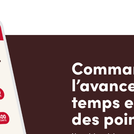
Comman
l’avanc
temps e
des poin