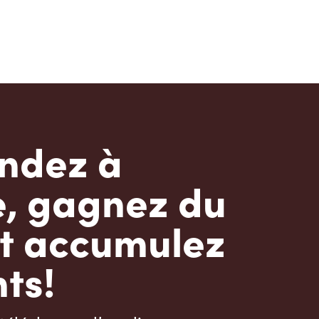
dez à
e, gagnez du
t accumulez
ts!