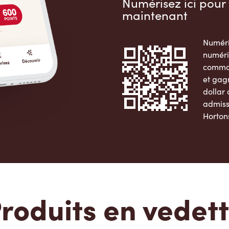
Numérisez ici pour 
maintenant
Numéri
numéri
comman
et gag
dollar
admiss
Horton
Apple 
roduits en vedet