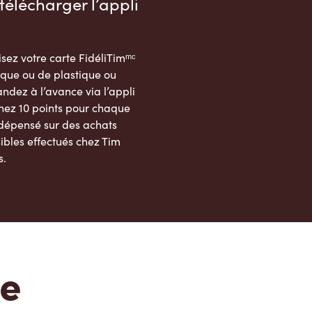
télécharger l’appli
sez votre carte FidéliTimᵐᶜ
que ou de plastique ou
dez à l’avance via l’appli
nez 10 points pour chaque
 dépensé sur des achats
ibles effectués chez Tim
s.
App Store
Google Play Store
te