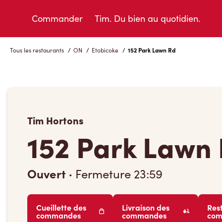
Skip
to
Commander
Tim. Du bien au quotidien.
Content
Tous les restaurants
/
ON
/
Etobicoke
/
152 Park Lawn Rd
Tim Hortons
152 Park Lawn
Ouvert
·
Fermeture
23:59
Cueillette des
Livraison des
Res
commandes
commandes
co