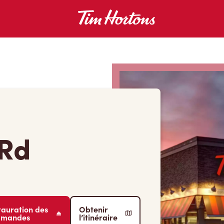
 Rd
tauration des
Obtenir
mmandes
l’itinéraire