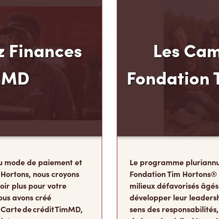
 Finances
Les Cam
mMD
Fondation 
u mode de paiement et
Le programme pluriannu
 Hortons, nous croyons
Fondation Tim Hortons®
oir plus pour votre
milieux défavorisés âgés
ous avons créé
développer leur leadershi
 Carte de crédit TimMD,
sens des responsabilité