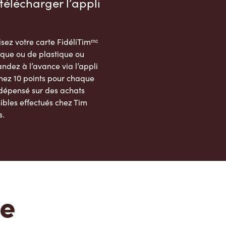
télécharger l’appli
sez votre carte FidéliTimᵐᶜ
que ou de plastique ou
dez à l’avance via l’appli
nez 10 points pour chaque
 dépensé sur des achats
ibles effectués chez Tim
s.
App Store
Google Play Store
te