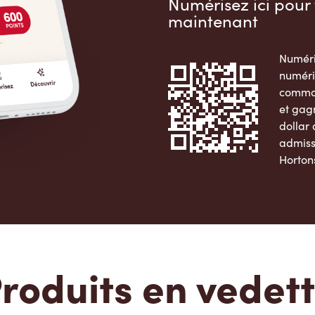
Numérisez ici pour 
maintenant
Numéri
numéri
comman
et gag
dollar
admiss
Horton
Apple 
roduits en vedet