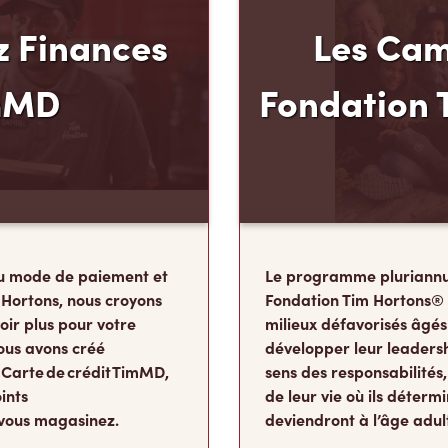
 Finances
Les Cam
mMD
Fondation 
u mode de paiement et
Le programme pluriannu
 Hortons, nous croyons
Fondation Tim Hortons®
oir plus pour votre
milieux défavorisés âgés
ous avons créé
développer leur leadershi
 Carte de crédit TimMD,
sens des responsabilité
ints
de leur vie où ils détermi
vous magasinez.
deviendront à l’âge adul