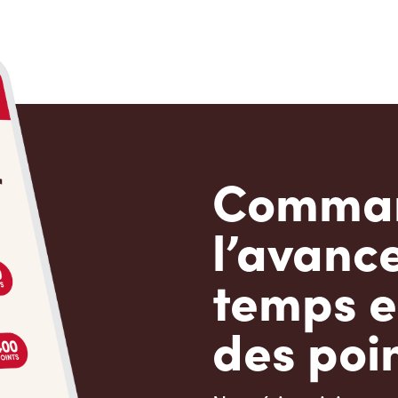
Comman
l’avanc
temps e
des poin