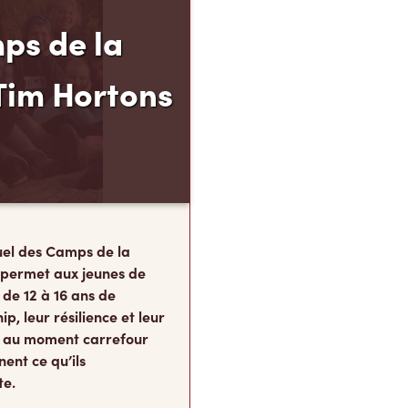
ps de la
Tim Hortons
el des Camps de la
 permet aux jeunes de
 de 12 à 16 ans de
p, leur résilience et leur
s, au moment carrefour
nent ce qu’ils
te.