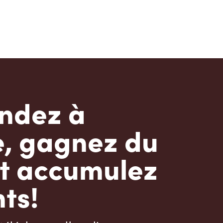
dez à
e, gagnez du
t accumulez
ts!