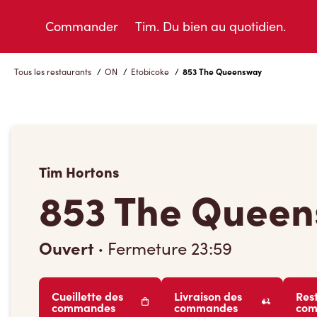
Skip
to
Commander
Tim. Du bien au quotidien.
Content
Tous les restaurants
/
ON
/
Etobicoke
/
853 The Queensway
Tim Hortons
853 The Quee
Ouvert
·
Fermeture
23:59
Cueillette des
Livraison des
Res
commandes
commandes
co