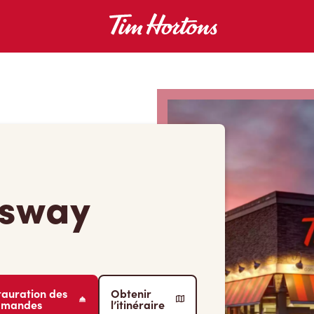
nsway
tauration des
Obtenir
mmandes
l’itinéraire