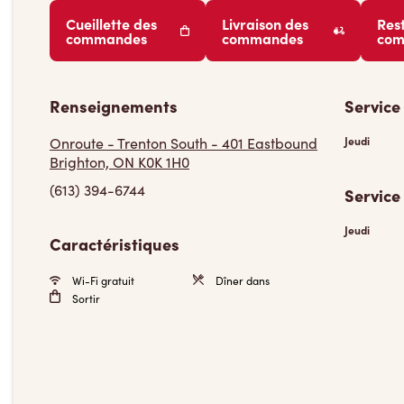
Cueillette des
Livraison des
Res
commandes
commandes
co
Renseignements
Service
Onroute - Trenton South - 401 Eastbound
Jeudi
Brighton, ON K0K 1H0
(613) 394-6744
Service
Jeudi
Caractéristiques
Wi-Fi gratuit
Dîner dans
Sortir