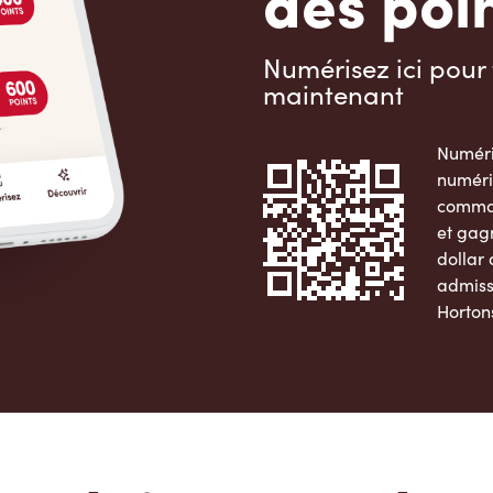
des poin
Numérisez ici pour 
maintenant
Numéri
numéri
comman
et gag
dollar
admiss
Horton
Apple 