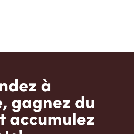
dez à
e, gagnez du
t accumulez