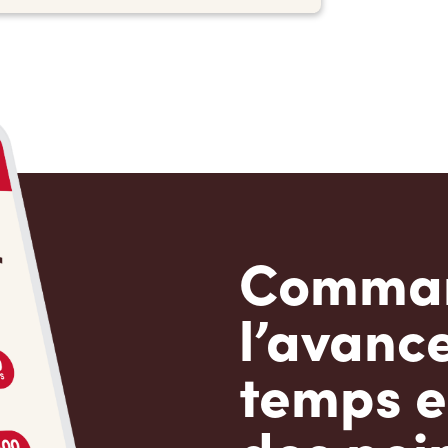
Comman
l’avanc
temps e