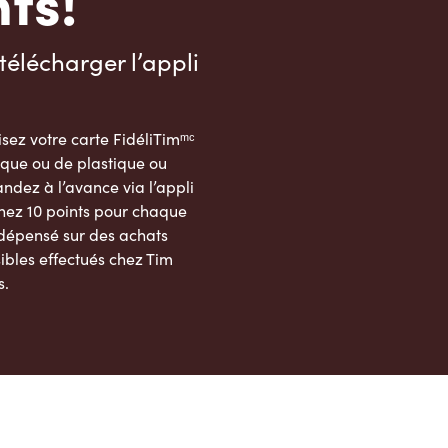
ts!
télécharger l’appli
sez votre carte FidéliTimᵐᶜ
que ou de plastique ou
dez à l’avance via l’appli
nez 10 points pour chaque
 dépensé sur des achats
ibles effectués chez Tim
s.
App Store
Google Play Store