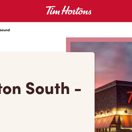
tbound
ton South -