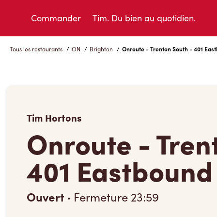
Skip
to
Commander
Tim. Du bien au quotidien.
Content
Tous les restaurants
/
ON
/
Brighton
/
Onroute - Trenton South - 401 Eas
Tim Hortons
Onroute - Tren
401 Eastbound
Ouvert
·
Fermeture
23:59