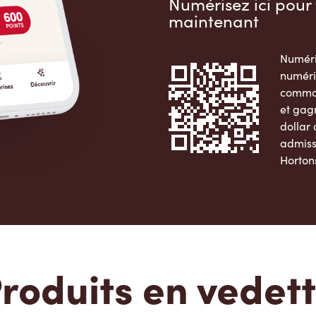
Numérisez ici pour 
maintenant
Numéri
numéri
comman
et gag
dollar
admiss
Horton
Apple 
roduits en vedet