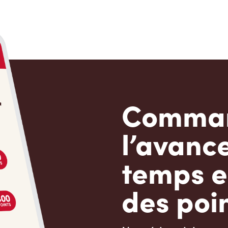
Comman
l’avanc
temps e
des poin