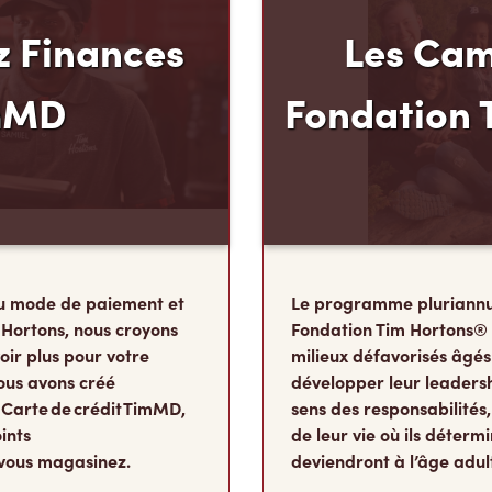
 Finances
Les Cam
mMD
Fondation 
u mode de paiement et
Le programme pluriannu
 Hortons, nous croyons
Fondation Tim Hortons®
oir plus pour votre
milieux défavorisés âgés
ous avons créé
développer leur leadershi
 Carte de crédit TimMD,
sens des responsabilité
ints
de leur vie où ils détermi
vous magasinez.
deviendront à l’âge adul