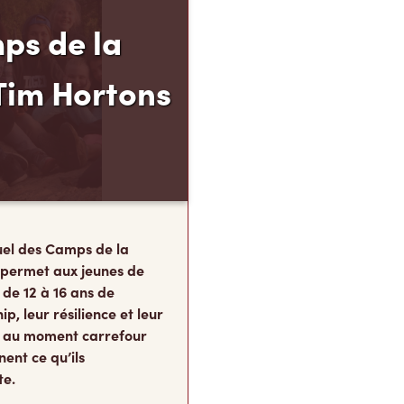
ps de la
Tim Hortons
el des Camps de la
 permet aux jeunes de
 de 12 à 16 ans de
p, leur résilience et leur
s, au moment carrefour
nent ce qu’ils
te.