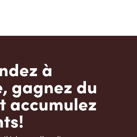
dez à
e, gagnez du
t accumulez
ts!