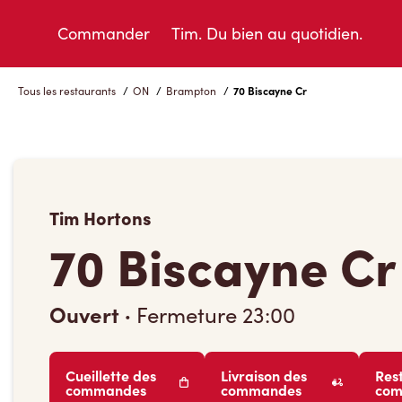
Skip
to
Commander
Tim. Du bien au quotidien.
Content
Tous les restaurants
/
ON
/
Brampton
/
70 Biscayne Cr
Tim Hortons
70 Biscayne Cr
Ouvert
·
Fermeture
23:00
Cueillette des
Livraison des
Res
commandes
commandes
co