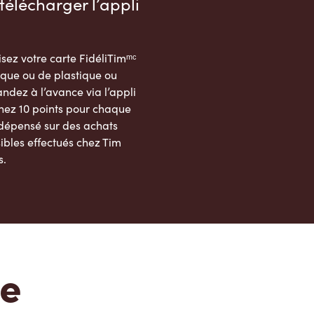
télécharger l’appli
sez votre carte FidéliTimᵐᶜ
que ou de plastique ou
dez à l’avance via l’appli
nez 10 points pour chaque
 dépensé sur des achats
ibles effectués chez Tim
s.
App Store
Google Play Store
te