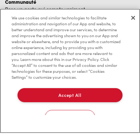
Communauté
Pose un geste qui compte vraiment
En savoir plus
We use cookies and similar technologies to facilitate
administration and navigation of our App and website, to
Trouver un restaurant Tim Hortons
better understand and improve our services, to determine
and improve the advertising shown to you on our App and
Nous avons hâte de vous servir
website or elsewhere, and to provide you with a customized
Localisateur de restaurant
online experience, including by providing you with
personalized content and ads that are more relevant to
you. Learn more about this in our Privacy Policy. Click
“Accept All” to consent to the use of all cookies and similar
technologies for these purposes, or select “Cookies
Franchisage
Settings” to customize your choices.
Investisseurs
Accept All
Communiquer avec nous
Foire aux questions
Cookies Settings
Politique de confidentialité