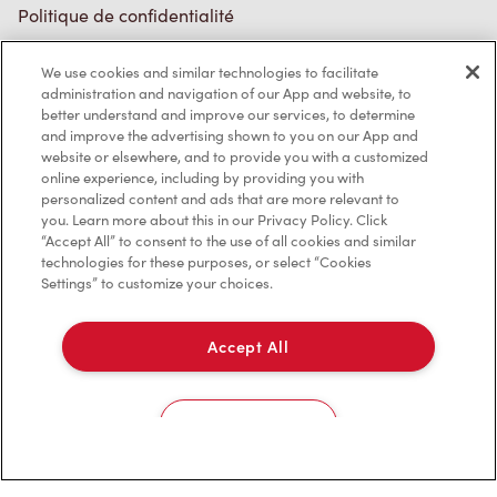
Politique de confidentialité
Conditions de service
We use cookies and similar technologies to facilitate
administration and navigation of our App and website, to
Marques de commerce
better understand and improve our services, to determine
and improve the advertising shown to you on our App and
Accessibilité
website or elsewhere, and to provide you with a customized
online experience, including by providing you with
Diagnostic
personalized content and ads that are more relevant to
you. Learn more about this in our Privacy Policy. Click
“Accept All” to consent to the use of all cookies and similar
Contactez-nous
technologies for these purposes, or select “Cookies
Settings” to customize your choices.
Accept All
TM & © Tim Hortons, 2023
Cookies Settings
EN/CA