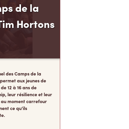
ps de la
Tim Hortons
el des Camps de la
 permet aux jeunes de
 de 12 à 16 ans de
p, leur résilience et leur
s, au moment carrefour
nent ce qu’ils
te.