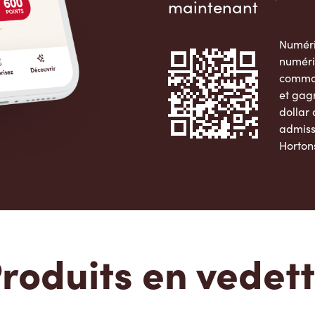
maintenant
Numéri
numéri
comman
et gag
dollar
admiss
Horton
Apple 
roduits en vedet