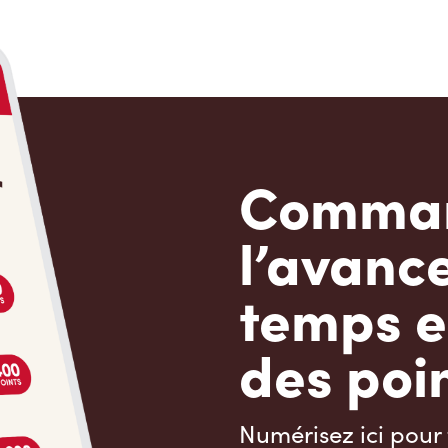
Comman
l’avanc
temps e
des poin
Numérisez ici pour 