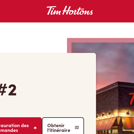
#2
tauration des
Obtenir
mmandes
l’itinéraire