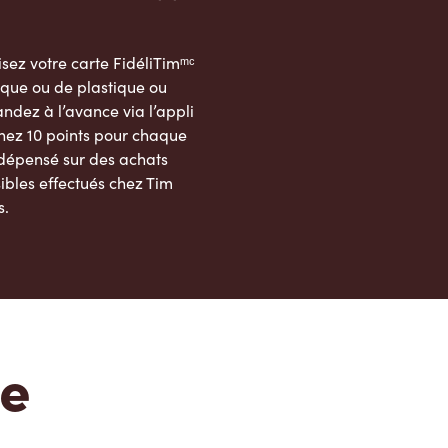
sez votre carte FidéliTimᵐᶜ
que ou de plastique ou
dez à l’avance via l’appli
nez 10 points pour chaque
 dépensé sur des achats
ibles effectués chez Tim
s.
App Store
Google Play Store
te