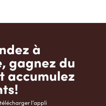
dez à
e, gagnez du
t accumulez
ts!
télécharger l’appli