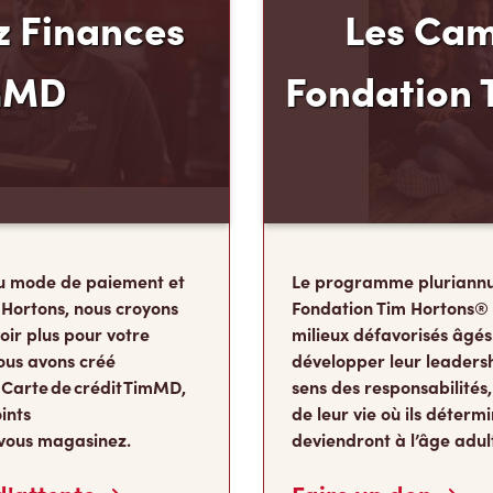
 Finances
Les Cam
mMD
Fondation 
u mode de paiement et
Le programme pluriannu
 Hortons, nous croyons
Fondation Tim Hortons®
oir plus pour votre
milieux défavorisés âgés
ous avons créé
développer leur leadershi
 Carte de crédit TimMD,
sens des responsabilité
ints
de leur vie où ils détermi
vous magasinez.
deviendront à l’âge adul