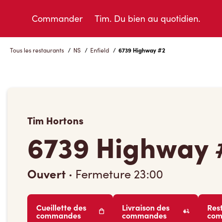
Skip
to
Commander
Tim. Du bien au quotidien.
Content
Tous les restaurants
/
NS
/
Enfield
/
6739 Highway #2
Tim Hortons
6739 Highway 
Ouvert
·
Fermeture
23:00
Cueillette des
Livraison des
Res
commandes
commandes
co