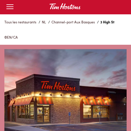
Skip
Open
to
mobile
menu
Content
Tous les restaurants
/
NL
/
Channel-port Aux Basques
/
3 High St
EN/CA