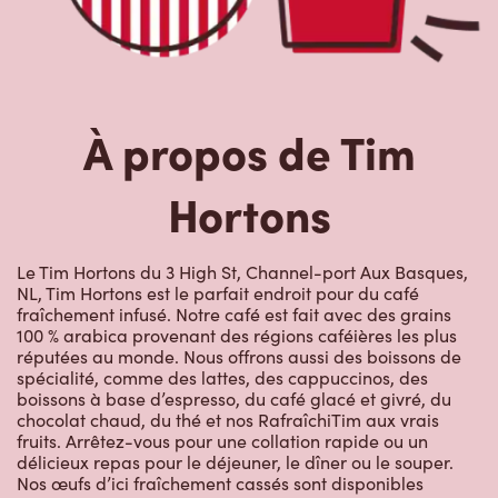
À propos de Tim
Hortons
Le Tim Hortons du 3 High St, Channel-port Aux Basques,
NL, Tim Hortons est le parfait endroit pour du café
fraîchement infusé. Notre café est fait avec des grains
100 % arabica provenant des régions caféières les plus
réputées au monde. Nous offrons aussi des boissons de
spécialité, comme des lattes, des cappuccinos, des
boissons à base d’espresso, du café glacé et givré, du
chocolat chaud, du thé et nos RafraîchiTim aux vrais
fruits. Arrêtez-vous pour une collation rapide ou un
délicieux repas pour le déjeuner, le dîner ou le souper.
Nos œufs d’ici fraîchement cassés sont disponibles
jusqu’à 16 h. Goûtez à nos succulentes pâtisseries :
biscuits, muffins, Timbits et beignes, y compris nos
délicieux beignes de rêve. Nous offrons aussi une variété