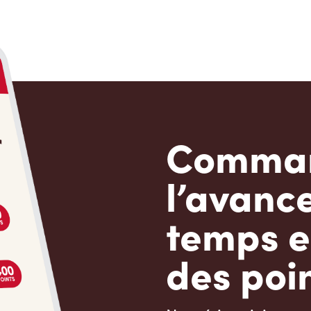
Comman
l’avanc
temps e
des poin