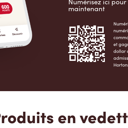
Numérisez ici pour 
maintenant
Numéri
numéri
comman
et gag
dollar
admiss
Horton
Apple 
roduits en vedet