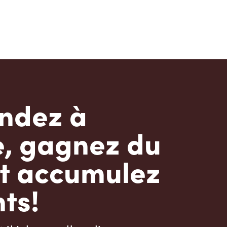
dez à
e, gagnez du
t accumulez
ts!