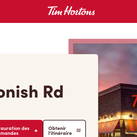
nish Rd
tauration des
Obtenir
mmandes
l’itinéraire