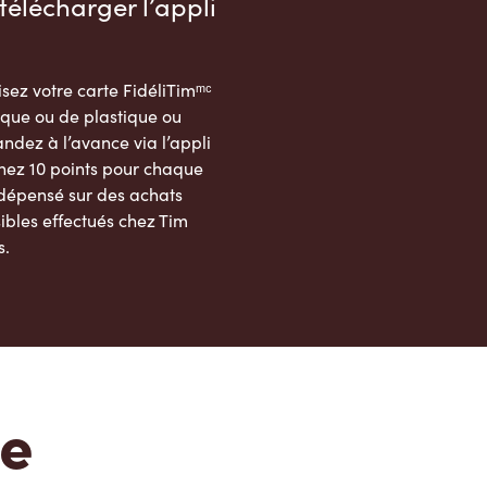
télécharger l’appli
sez votre carte FidéliTimᵐᶜ
que ou de plastique ou
dez à l’avance via l’appli
nez 10 points pour chaque
 dépensé sur des achats
ibles effectués chez Tim
s.
App Store
Google Play Store
te