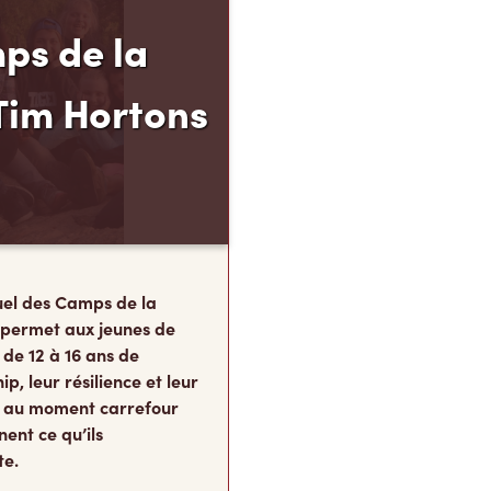
ps de la
Tim Hortons
el des Camps de la
 permet aux jeunes de
 de 12 à 16 ans de
p, leur résilience et leur
s, au moment carrefour
nent ce qu’ils
te.