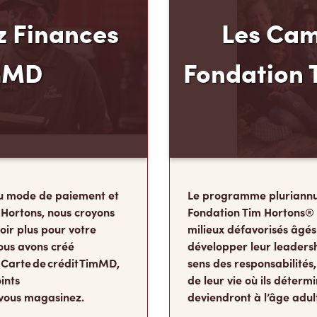
 Finances
Les Cam
mMD
Fondation 
u mode de paiement et
Le programme pluriannu
 Hortons, nous croyons
Fondation Tim Hortons®
oir plus pour votre
milieux défavorisés âgés
ous avons créé
développer leur leadershi
 Carte de crédit TimMD,
sens des responsabilité
ints
de leur vie où ils détermi
vous magasinez.
deviendront à l’âge adul