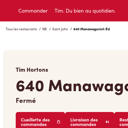
Skip
to
Commander
Tim. Du bien au quotidien.
Content
Tous les restaurants
/
NB
/
Saint John
/
640 Manawagonish Rd
Tim Hortons
640 Manawago
Fermé
Cueillette des
Livraison des
Res
commandes
commandes
co