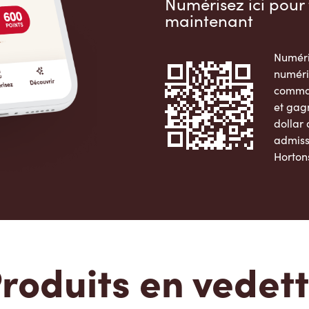
Numérisez ici pour 
maintenant
Numéri
numéri
comman
et gag
dollar
admiss
Horton
Apple 
roduits en vedet