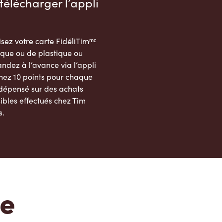
télécharger l’appli
sez votre carte FidéliTimᵐᶜ
que ou de plastique ou
dez à l’avance via l’appli
nez 10 points pour chaque
 dépensé sur des achats
ibles effectués chez Tim
s.
App Store
Google Play Store
te