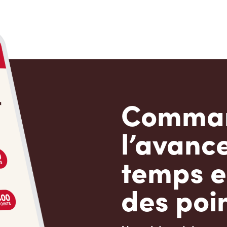
Comman
l’avanc
temps e
des poin