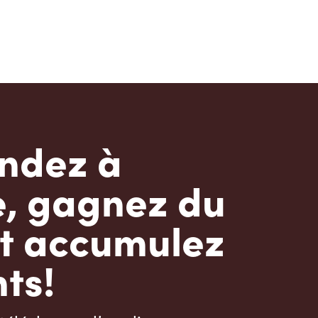
dez à
e, gagnez du
t accumulez
ts!