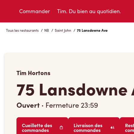
Skip
to
Commander
Tim. Du bien au quotidien.
Content
Tous les restaurants
/
NB
/
Saint John
/
75 Lansdowne Ave
Tim Hortons
75 Lansdowne 
Ouvert
·
Fermeture
23:59
Cueillette des
Livraison des
Res
commandes
commandes
co