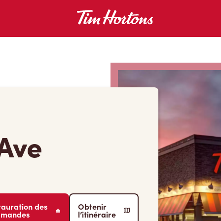
Ave
tauration des
Obtenir
mmandes
l’itinéraire