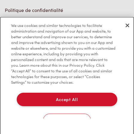
Politique de confidentialité
Conditions de service
We use cookies and similar technologies to facilitate
administration and navigation of our App and website, to
Marques de commerce
better understand and improve our services, to determine
and improve the advertising shown to you on our App and
Accessibilité
website or elsewhere, and to provide you with a customized
online experience, including by providing you with
Diagnostic
personalized content and ads that are more relevant to
you. Learn more about this in our Privacy Policy. Click
“Accept All” to consent to the use of all cookies and similar
Contactez-nous
technologies for these purposes, or select “Cookies
Settings” to customize your choices.
Accept All
TM & © Tim Hortons, 2023
Cookies Settings
EN/CA