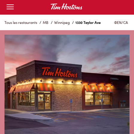
Skip
Open
to
mobile
menu
Content
Tous les restaurants
/
MB
/
Winnipeg
/
1330 Taylor Ave
EN/CA