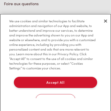
Foire aux questions
We use cookies and similar technologies to facilitate
Politique de confidentialité
administration and navigation of our App and website, to
better understand and improve our services, to determine
Conditions de service
and improve the advertising shown to you on our App and
website or elsewhere, and to provide you with a customized
Marques de commerce
online experience, including by providing you with
personalized content and ads that are more relevant to
Accessibilité
you. Learn more about this in our Privacy Policy. Click
“Accept All” to consent to the use of all cookies and similar
Diagnostic
technologies for these purposes, or select “Cookies
Settings” to customize your choices.
Contactez-nous
Accept All
Cookies Settings
TM & © Tim Hortons, 2023