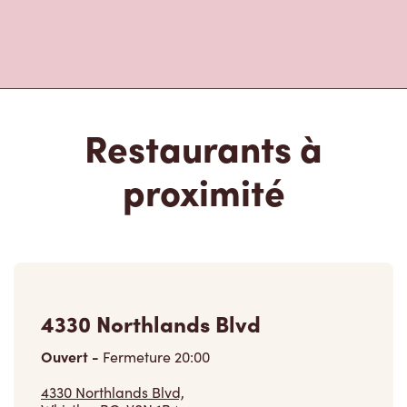
Restaurants à
proximité
4330 Northlands Blvd
Ouvert
-
Fermeture
20:00
4330 Northlands Blvd,
Whistler, BC, V0N 1B4