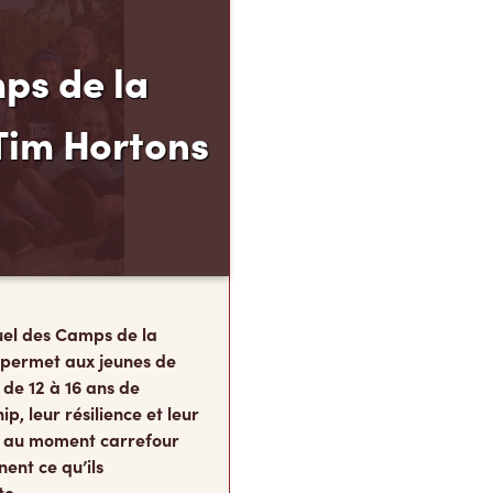
ps de la
Tim Hortons
el des Camps de la
 permet aux jeunes de
 de 12 à 16 ans de
p, leur résilience et leur
s, au moment carrefour
nent ce qu’ils
te.