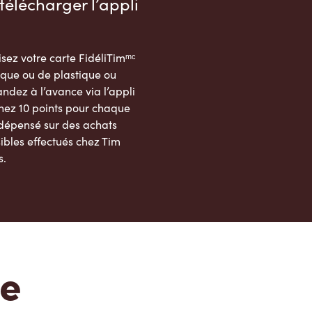
télécharger l’appli
sez votre carte FidéliTimᵐᶜ
que ou de plastique ou
dez à l’avance via l’appli
nez 10 points pour chaque
 dépensé sur des achats
ibles effectués chez Tim
s.
App Store
Google Play Store
te