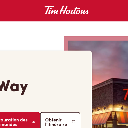
 Way
tauration des
Obtenir
mmandes
l’itinéraire