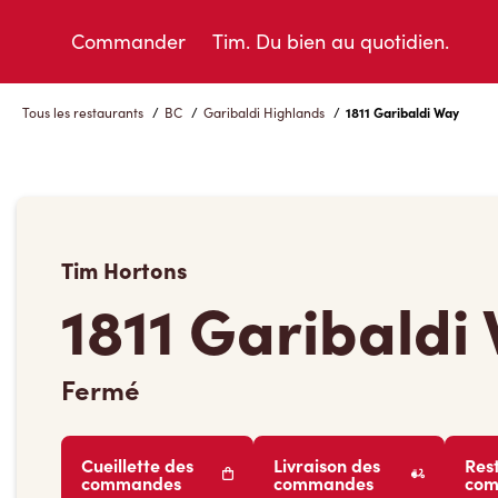
Skip
to
Commander
Tim. Du bien au quotidien.
Content
Tous les restaurants
/
BC
/
Garibaldi Highlands
/
1811 Garibaldi Way
Tim Hortons
1811 Garibaldi
Fermé
Cueillette des
Livraison des
Res
commandes
commandes
co