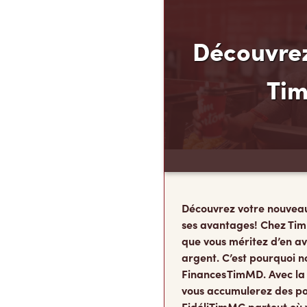
Découvrez
Ti
Découvrez votre nouvea
ses avantages! Chez Tim
que vous méritez d’en av
argent. C’est pourquoi n
Finances TimMD. Avec la
vous accumulerez des po
FidéliTimMC partout où 