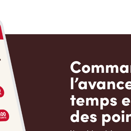
Comman
l’avanc
temps e
des poin