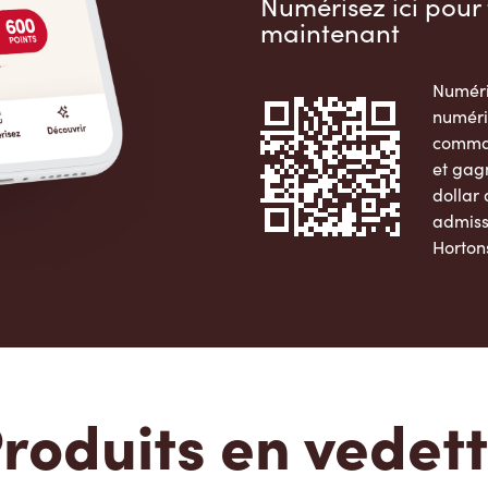
Numérisez ici pour 
maintenant
Numéri
numéri
comman
et gag
dollar
admiss
Horton
Apple 
roduits en vedet