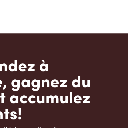
dez à
e, gagnez du
t accumulez
ts!