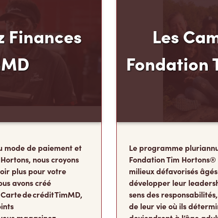
 Finances
Les Cam
mMD
Fondation 
u mode de paiement et
Le programme pluriannu
 Hortons, nous croyons
Fondation Tim Hortons®
oir plus pour votre
milieux défavorisés âgés
ous avons créé
développer leur leadershi
 Carte de crédit TimMD,
sens des responsabilité
ints
de leur vie où ils détermi
vous magasinez.
deviendront à l’âge adul