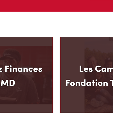
 Finances
Les Cam
mMD
Fondation 
u mode de paiement et
Le programme pluriannu
 Hortons, nous croyons
Fondation Tim Hortons®
oir plus pour votre
milieux défavorisés âgés
ous avons créé
développer leur leadershi
 Carte de crédit TimMD,
sens des responsabilité