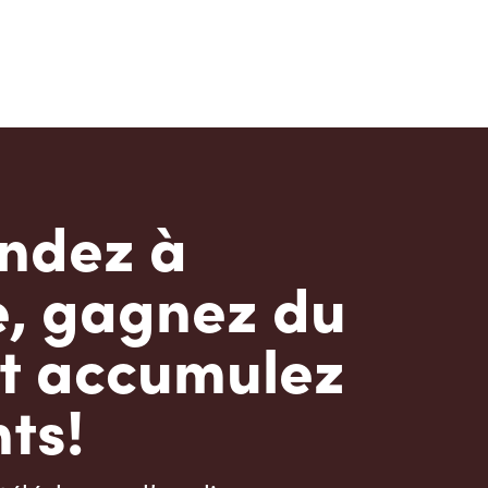
dez à
e, gagnez du
t accumulez
ts!