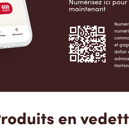
Numérisez ici pour 
maintenant
Numéri
numéri
comman
et gag
dollar
admiss
Horton
Apple 
roduits en vedet