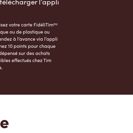
télécharger l’appli
sez votre carte FidéliTimᵐᶜ
que ou de plastique ou
dez à l’avance via l’appli
nez 10 points pour chaque
 dépensé sur des achats
ibles effectués chez Tim
s.
App Store
Google Play Store
te