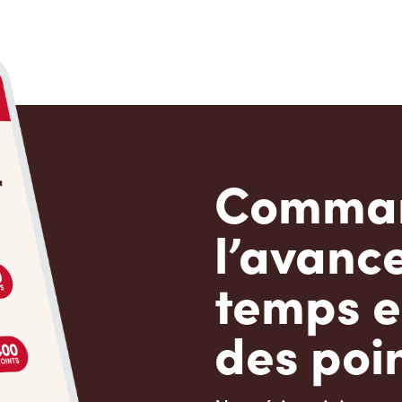
Comman
l’avanc
temps e
des poin