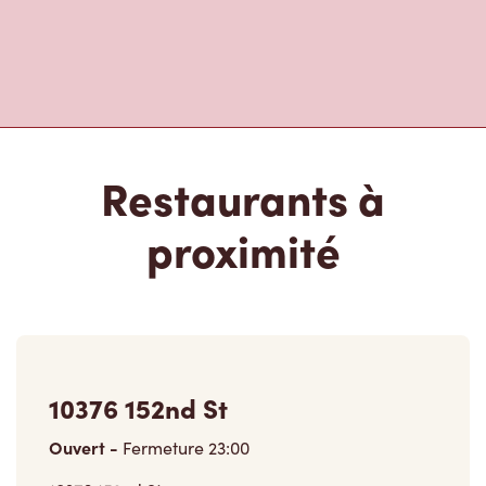
Restaurants à
proximité
10376 152nd St
Ouvert
-
Fermeture
23:00
10376 152nd St,
Surrey, BC, V3R 4G8